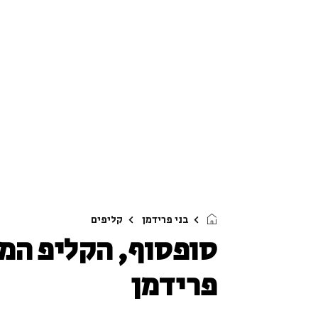
בני פרידמן
קליפים
סופסוף, הקליפ המד
פרידמן