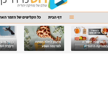
דף הבית
כל הקליפים של הזמר האהו
סיכום שנת תשפ"ה
מתכון לחלת מפתח
כנגד ארבע
במוזיקה היהודית
לפרנסה ושפע
דיברה התור
מלאכי