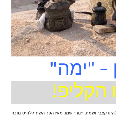
 – "ימה
"
 הקליפ!
היט קצבי ושמח, 
"ימה"
 שמו. מאז הפך השיר ללהיט מוכח 