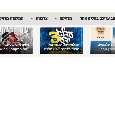
ב עליכם בקליק אחד
מוזיקה
צרכנות
המלצות מוזיק
ה אלבומים
עדלאידע 3 עכשיו באוויר!
משה מינץ בסינגל ח
ה | זוהר
מוישי מנדלסון & אהרלה
״עם התקווה״ בהשר
סאמעט באלבום פורימי
ארגון "ביחד ננצח"
מיוחד