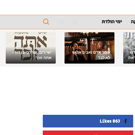
ה
ימי הולדת
דש
עומר אדם ואביב אלוש
ישי ריבו ומרדכי בן דוד -
את
לא לבד
אתה זוכר
863 Likes