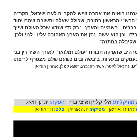
בני הסביר אז את מהות השיר: "בשיר ימה אנחנו רואים את אהבה שיש להקב"ה לעם ישראל, הקב"ה 
נתן לנו במתנה את הארץ. כולם מכירים את הרש"י הראשון בתורה, שכולל שאלה ותשובה שהם יסוד 
חיותינו בארץ ישראל: 'למה פתח את התורה בברית... בשמיים והארץ...' רק כדי שנדע שכל העולם שייך 
לו. וכשנתן את הארץ לעם ישראל אז הזכות בידו, וכן הוא עשה, נתן את הארץ האהובה עליו - לנו! ולכן, 
שקיבלה במתנה".
היום (ב') משחרר בני את הקליפ הססגוני והמרהיב שהפיקה חבורת "עולם ומלואו". לאורך השיר רץ בני 
לאורכה ולרחבה של ארץ ישראל, על הרים, בעמקים ובגאיות, ביבשה ובים כשעם שלם מצטרף לריצתו 
פ, 
. 
נתנאל לייפר, אשר רוזנברג, זושא קפלן, אהרון אוריאן
מוזיקלית: 
אלי קליין ואיצי ברי
|
הפקה:
יונתן יחיאל
:
 אהרון אוריאן | 
מפיקה:
חנה אוריאן | 
צלם:
דוד אוריאן