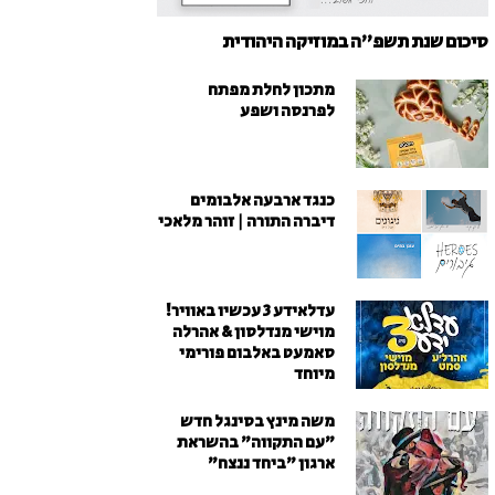
סיכום שנת תשפ"ה במוזיקה היהודית
מתכון לחלת מפתח
לפרנסה ושפע
כנגד ארבעה אלבומים
דיברה התורה | זוהר מלאכי
עדלאידע 3 עכשיו באוויר!
מוישי מנדלסון & אהרלה
סאמעט באלבום פורימי
מיוחד
משה מינץ בסינגל חדש
״עם התקווה״ בהשראת
ארגון "ביחד ננצח"