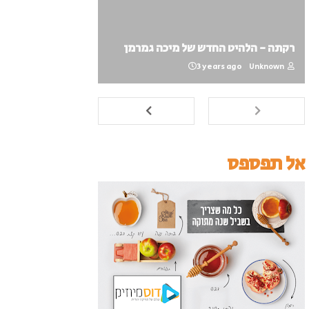
רקתה - הלהיט החדש של מיכה גמרמן
3 years ago
Unknown
אל תפספס