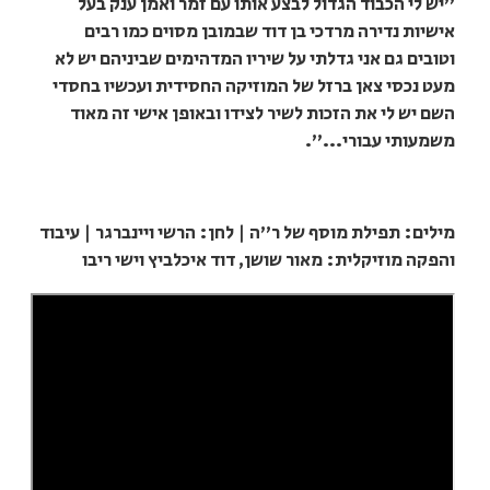
"יש לי הכבוד הגדול לבצע אותו עם זמר ואמן ענק בעל
אישיות נדירה מרדכי בן דוד שבמובן מסוים כמו רבים
וטובים גם אני גדלתי על שיריו המדהימים שביניהם יש לא
מעט נכסי צאן ברזל של המוזיקה החסידית ועכשיו בחסדי
השם יש לי את הזכות לשיר לצידו ובאופן אישי זה מאוד
משמעותי עבורי...".
מילים: תפילת מוסף של ר"ה | לחן: הרשי ויינברגר | עיבוד
והפקה מוזיקלית: מאור שושן, דוד איכלביץ וישי ריבו