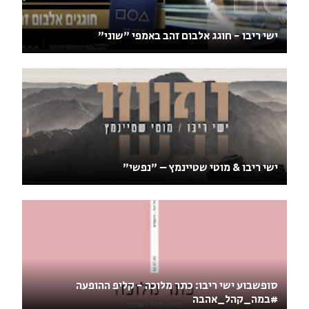
ישי ריבו - חוגג אלבום זהב באמפי "שוני"
ישי ריבו & מוטי שטיינמץ – "נפשי"
סופשבוע ישי ריבו: כתר מלוכה - קליפ ההופעה
#במה_קהל_אהבה