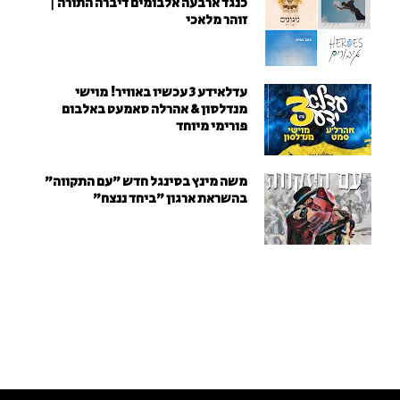
כנגד ארבעה אלבומים דיברה התורה |
זוהר מלאכי
עדלאידע 3 עכשיו באוויר! מוישי
מנדלסון & אהרלה סאמעט באלבום
פורימי מיוחד
משה מינץ בסינגל חדש ״עם התקווה״
בהשראת ארגון "ביחד ננצח"