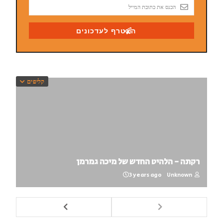
קליפים
רקתה - הלהיט החדש של מיכה גמרמן
3 years ago
Unknown