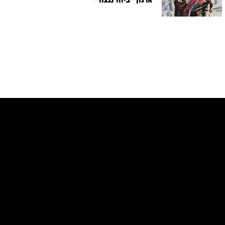
ארגון "ביחד ננצח"