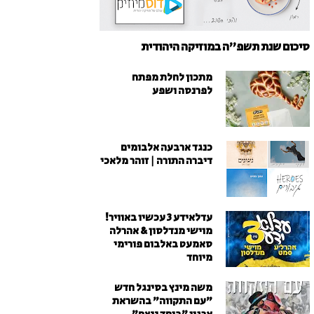
סיכום שנת תשפ"ה במוזיקה היהודית
מתכון לחלת מפתח
לפרנסה ושפע
כנגד ארבעה אלבומים
דיברה התורה | זוהר מלאכי
עדלאידע 3 עכשיו באוויר!
מוישי מנדלסון & אהרלה
סאמעט באלבום פורימי
מיוחד
משה מינץ בסינגל חדש
״עם התקווה״ בהשראת