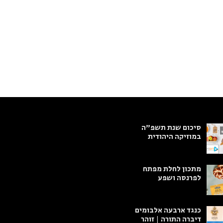
סיכום שנת תשפ"ה
במוזיקה היהודית
מתכון לחלת מפתח
לפרנסה ושפע
כנגד ארבעה אלבומים
דיברה התורה | זוהר