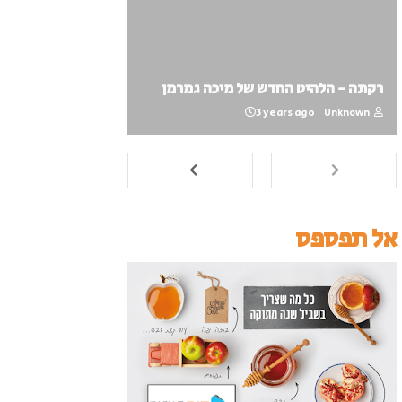
רקתה - הלהיט החדש של מיכה גמרמן
3 years ago
Unknown
אל תפספס