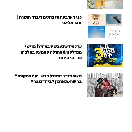
כנגד ארבעה אלבומים דיברה התורה |
זוהר מלאכי
עדלאידע 3 עכשיו באוויר! מוישי
מנדלסון & אהרלה סאמעט באלבום
פורימי מיוחד
משה מינץ בסינגל חדש ״עם התקווה״
בהשראת ארגון "ביחד ננצח"