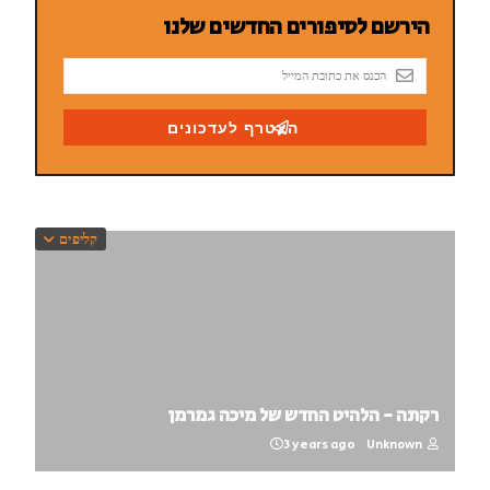
קליפים
רקתה - הלהיט החדש של מיכה גמרמן
3 years ago
Unknown