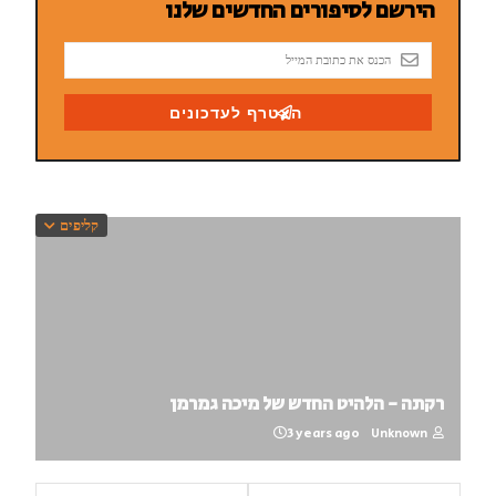
קליפים
רקתה - הלהיט החדש של מיכה גמרמן
3 years ago
Unknown