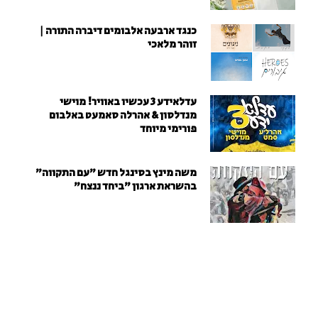
כנגד ארבעה אלבומים דיברה התורה |
זוהר מלאכי
עדלאידע 3 עכשיו באוויר! מוישי
מנדלסון & אהרלה סאמעט באלבום
פורימי מיוחד
משה מינץ בסינגל חדש ״עם התקווה״
בהשראת ארגון "ביחד ננצח"