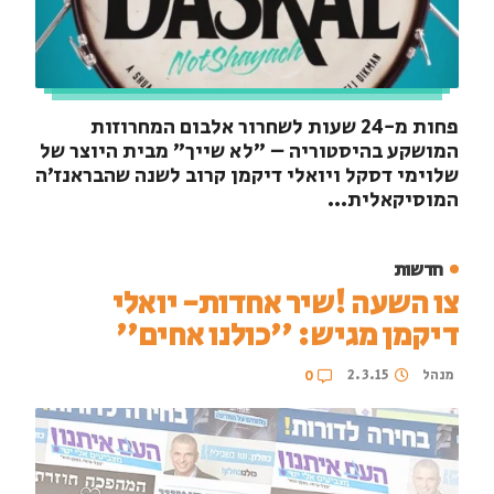
פחות מ-24 שעות לשחרור אלבום המחרוזות
המושקע בהיסטוריה – "לא שייך" מבית היוצר של
שלוימי דסקל ויואלי דיקמן קרוב לשנה שהבראנז'ה
המוסיקאלית...
חדשות
צו השעה !שיר אחדות- יואלי
דיקמן מגיש: ''כולנו אחים''
מנהל
2.3.15
0