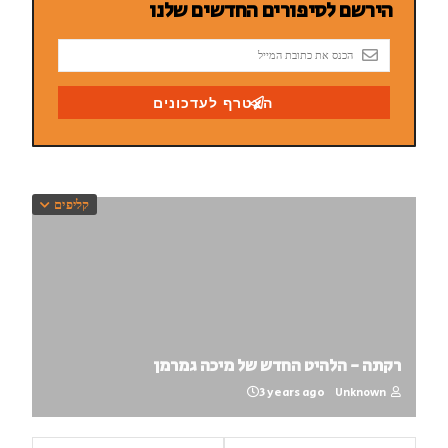
קליפים
רקתה - הלהיט החדש של מיכה גמרמן
3 years ago
Unknown