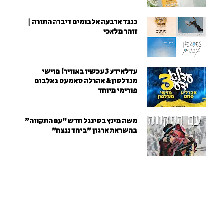
כנגד ארבעה אלבומים דיברה התורה |
זוהר מלאכי
עדלאידע 3 עכשיו באוויר! מוישי
מנדלסון & אהרלה סאמעט באלבום
פורימי מיוחד
משה מינץ בסינגל חדש ״עם התקווה״
בהשראת ארגון "ביחד ננצח"