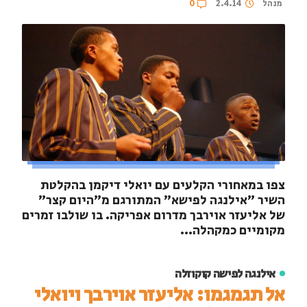
מנהל
2.4.14
0
צפו במאחורי הקלעים עם יואלי דיקמן בהקלטת
השיר "אילנגה לפישא" המתורגם מ"היום קצר"
של אליעזר אוירבך מדרום אפריקה. בו שולבו זמרים
מקומיים כמקהלה...
אילנגה לפישה קוקוזלה
אל תגמגמו: אליעזר אוירבך ויואלי