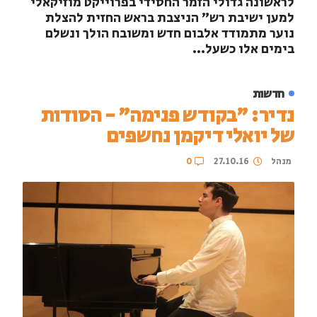
לראשונה גדולי הזמר החסידי בפרוייקט מוזיקאלי
למען ישיבת רש" הניצבת בראש החזית להצלת
נוער מתמודד אלבום חדש ומשובח הולך ונשלם
בימים אלו כשעל...
חדשות
נדיר: ״בקודש פנימה״ - הסודות
של יואלי דיקמן נחשפים
מנהל
27.10.16
0