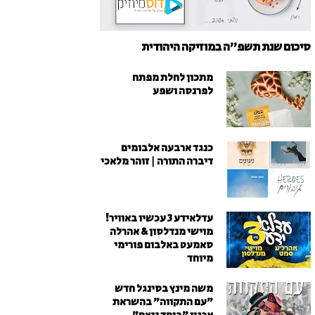
סיכום שנת תשפ"ה במוזיקה היהודית
מתכון לחלת מפתח
לפרנסה ושפע
כנגד ארבעה אלבומים
דיברה התורה | זוהר מלאכי
עדלאידע 3 עכשיו באוויר!
מוישי מנדלסון & אהרלה
סאמעט באלבום פורימי
מיוחד
משה מינץ בסינגל חדש
״עם התקווה״ בהשראת