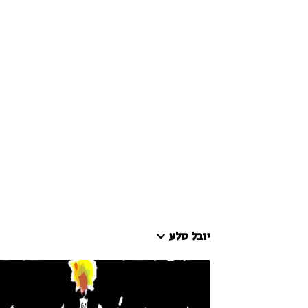
יובל סלע