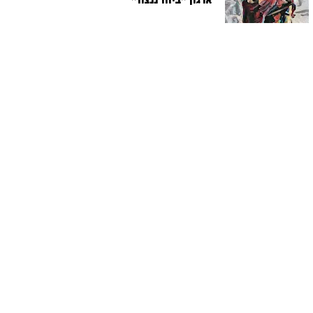
ארגון "ביחד ננצח"