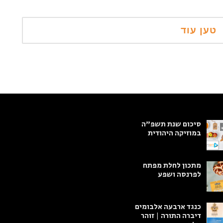
סיכום שנת תשפ"ה
במוזיקה היהודית
מתכון לחלת מפתח
לפרנסה ושפע
כנגד ארבעה אלבומים
דיברה התורה | זוהר