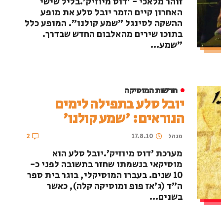
זוהר מלאכי - 'דוס מיוזיק'.בליל שישי
האחרון קיים הזמר יובל סלע את מופע
ההשקה לסינגל "שמע קולנו". המופע כלל
בתוכו שירים מהאלבום החדש שבדרך.
"שמע...
חדשות המוסיקה
יובל סלע בתפילה לימים
הנוראים: 'שמע קולנו'
מנהל
17.8.10
2
מערכת 'דוס מיוזיק'.יובל סלע הוא
מוסיקאי בנשמתו שחזר בתשובה לפני כ-
10 שנים. בעברו המוסיקלי, בוגר בית ספר
ה"ד (ג'אז פופ ומוסיקה קלה), כאשר
בשנים...