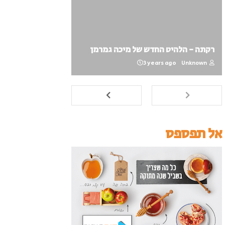
רקתה - הלהיט החדש של מיכה גמרמן
3 years ago
Unknown
אל תפספס