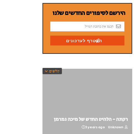
קליפים
רקתה - הלהיט החדש של מיכה גמרמן
3 years ago
Unknown