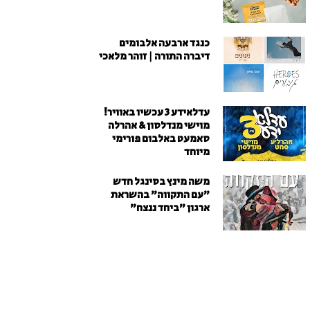
כנגד ארבעה אלבומים
דיברה התורה | זוהר מלאכי
עדלאידע 3 עכשיו באוויר!
מוישי מנדלסון & אהרלה
סאמעט באלבום פורימי
מיוחד
משה מינץ בסינגל חדש
״עם התקווה״ בהשראת
ארגון "ביחד ננצח"