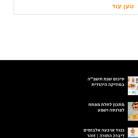
סיכום שנת תשפ"ה
במוזיקה היהודית
מתכון לחלת מפתח
לפרנסה ושפע
כנגד ארבעה אלבומים
דיברה התורה | זוהר