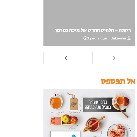
רקתה - הלהיט החדש של מיכה גמרמן
3 years ago
Unknown
אל תפספס