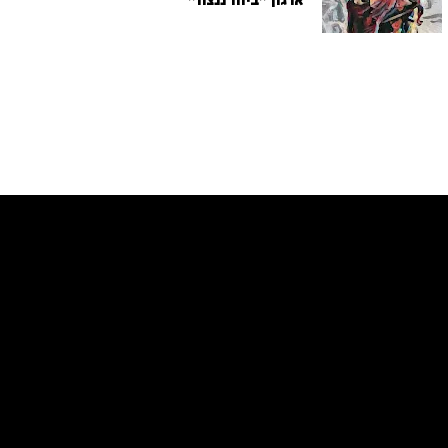
ארגון "ביחד ננצח"