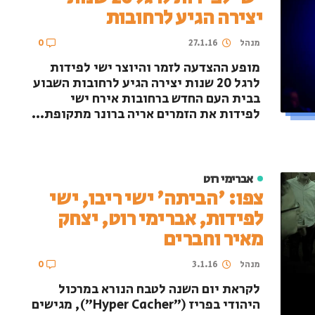
יצירה הגיע לרחובות
מנהל
27.1.16
0
מופע ההצדעה לזמר והיוצר ישי לפידות
לרגל 20 שנות יצירה הגיע לרחובות השבוע
בבית העם החדש ברחובות אירח ישי
לפידות את הזמרים אריה ברונר מתקופת...
אברימי רוט
צפו: 'הביתה' ישי ריבו, ישי
לפידות, אברימי רוט, יצחק
מאיר וחברים
מנהל
3.1.16
0
לקראת יום השנה לטבח הנורא במרכול
היהודי בפריז ("Hyper Cacher"), מגישים