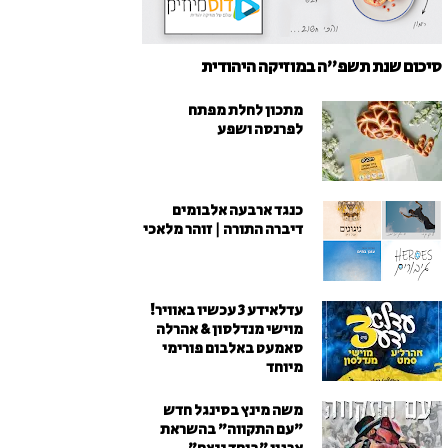
סיכום שנת תשפ"ה במוזיקה היהודית
מתכון לחלת מפתח
לפרנסה ושפע
כנגד ארבעה אלבומים
דיברה התורה | זוהר מלאכי
עדלאידע 3 עכשיו באוויר!
מוישי מנדלסון & אהרלה
סאמעט באלבום פורימי
מיוחד
משה מינץ בסינגל חדש
״עם התקווה״ בהשראת