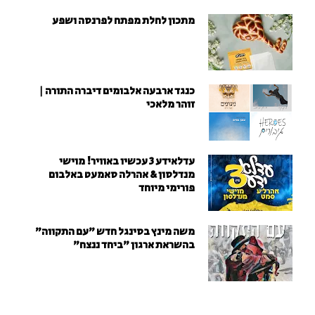
מתכון לחלת מפתח לפרנסה ושפע
כנגד ארבעה אלבומים דיברה התורה |
זוהר מלאכי
עדלאידע 3 עכשיו באוויר! מוישי
מנדלסון & אהרלה סאמעט באלבום
פורימי מיוחד
משה מינץ בסינגל חדש ״עם התקווה״
בהשראת ארגון "ביחד ננצח"