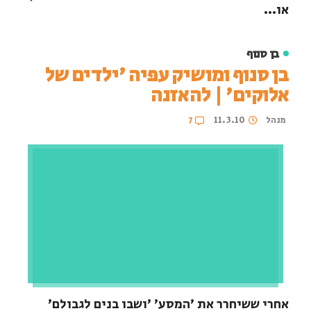
או...
בן סנוף
בן סנוף ומושיק עפיה 'ילדים של
אלוקים' | להאזנה
מנהל
11.3.10
7
אחרי ששיחרר את 'המסע' 'ושבו בנים לגבולם'