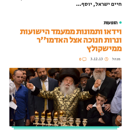
חיים ישראל, יוסף...
הופעות
וידאו ותמונות ממעמד הישועות
ונרות חנוכה אצל האדמו''ר
ממישקולץ
מנהל
3.12.13
0