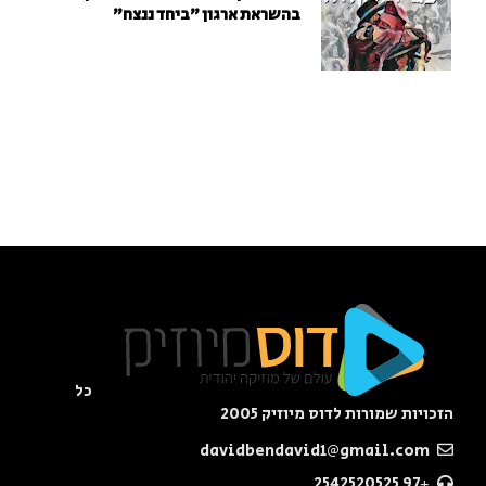
בהשראת ארגון "ביחד ננצח"
כל
הזכויות שמורות לדוס מיוזיק 2005
davidbendavid1@gmail.com
+97 2542520525