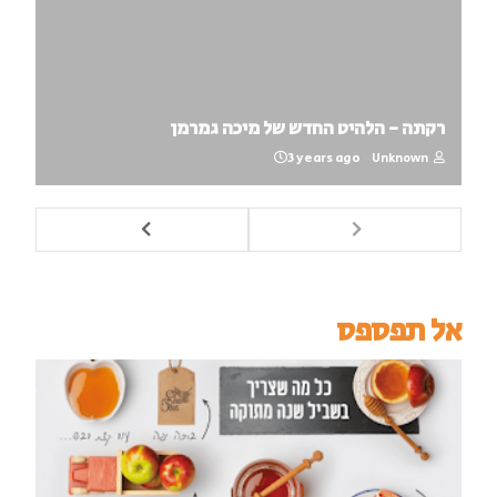
רקתה - הלהיט החדש של מיכה גמרמן
3 years ago
Unknown
אל תפספס