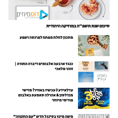
סיכום שנת תשפ"ה במוזיקה היהודית
מתכון לחלת מפתח לפרנסה ושפע
כנגד ארבעה אלבומים דיברה התורה |
זוהר מלאכי
עדלאידע 3 עכשיו באוויר! מוישי
מנדלסון & אהרלה סאמעט באלבום
פורימי מיוחד
משה מינץ בסינגל חדש ״עם התקווה״