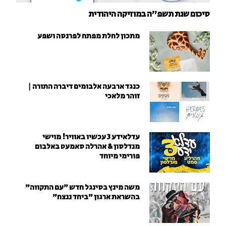
סיכום שנת תשפ"ה במוזיקה היהודית
מתכון לחלת מפתח לפרנסה ושפע
כנגד ארבעה אלבומים דיברה התורה |
זוהר מלאכי
עדלאידע 3 עכשיו באוויר! מוישי
מנדלסון & אהרלה סאמעט באלבום
פורימי מיוחד
משה מינץ בסינגל חדש ״עם התקווה״
בהשראת ארגון "ביחד ננצח"