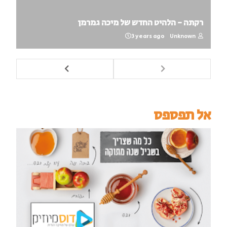
רקתה - הלהיט החדש של מיכה גמרמן
3 years ago
Unknown
אל תפספס