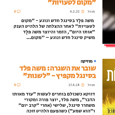
"מקום לטעויות"
מנהל
4.2.22
0
משה פלְד בסינגל חדש ונוגע - "מקום
לטעויות" לאחר ההצלחה של הלהיט הענק
"אותו היום", הזמר והיוצר משה פלְד
משיק סינגל חדש ונוגע – ''מקום...
מוזיקה
שובר את השגרה: משה פלד
בסינגל מקפיץ - "לשנות"
מנהל
17.6.18
0
דווקא כשכולם בוחרים לעשות "עוד מאותו
הדבר", משה פלד, יוצר פורה ומקורי
משחרר סינגל, שלישי (אחרי "קרב יום"
ו"הוא שמע") כשהפעם הלהיט זוכה