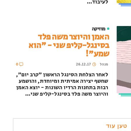
לעיבוד...
מוזיקה
האמן והיוצר משה פלד
בסינגל-קליפ שני - "הוא
שמע"!
מנהל
26.12.17
0
לאחר הצלחת הסינגל הראשון "קרב יום",
שחשף יצירה אמיתית ומיוחדת, והושמע
רבות בתחנות הרדיו השונות - יוצא האמן
והיוצר משה פלד בסינגל-קליפ שני...