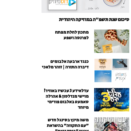
סיכום שנת תשפ"ה במוזיקה היהודית
מתכון לחלת מפתח
לפרנסה ושפע
כנגד ארבעה אלבומים
דיברה התורה | זוהר מלאכי
עדלאידע 3 עכשיו באוויר!
מוישי מנדלסון & אהרלה
סאמעט באלבום פורימי
מיוחד
משה מינץ בסינגל חדש
״עם התקווה״ בהשראת