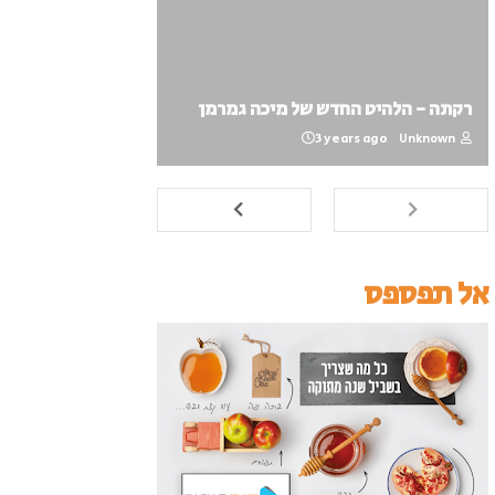
רקתה - הלהיט החדש של מיכה גמרמן
3 years ago
Unknown
אל תפספס