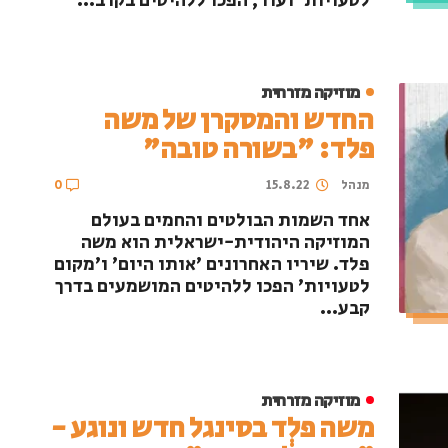
לטעויות' ועוד, הפכו ללהיטים בקרב...
מוזיקה מזרחית
החדש והמסקרן של משה
פלד: "בשורה טובה"
מנהל
15.8.22
0
אחד השמות הבולטים והחמים בעולם
המוזיקה היהודית-ישראלית הוא משה
פלד. שיריו האחרונים 'אותו היום' ו'מקום
לטעויות' הפכו ללהיטים המושמעים בדרך
קבע...
מוזיקה מזרחית
משה פלְד בסינגל חדש ונוגע -