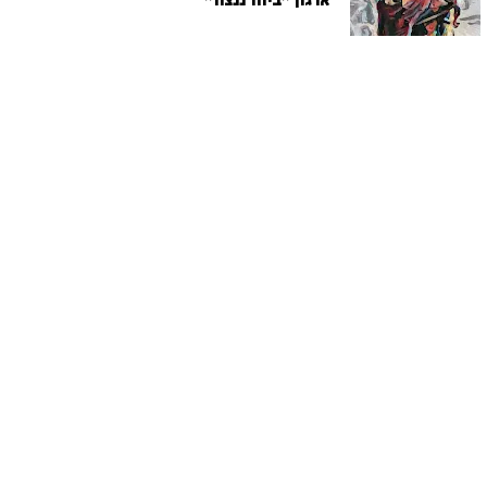
ארגון "ביחד ננצח"