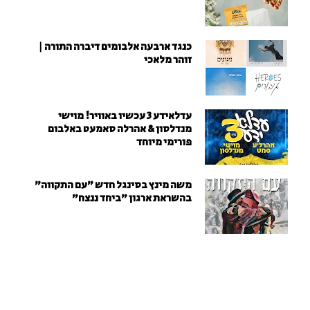
כנגד ארבעה אלבומים דיברה התורה |
זוהר מלאכי
עדלאידע 3 עכשיו באוויר! מוישי
מנדלסון & אהרלה סאמעט באלבום
פורימי מיוחד
משה מינץ בסינגל חדש ״עם התקווה״
בהשראת ארגון "ביחד ננצח"