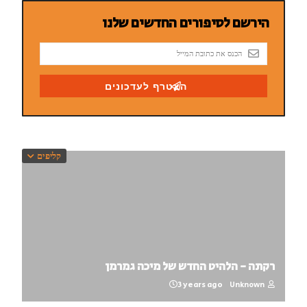
קליפים
רקתה - הלהיט החדש של מיכה גמרמן
3 years ago
Unknown