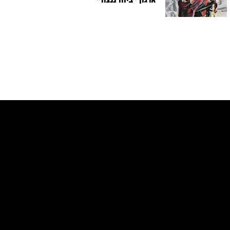
ארגון "ביחד ננצח"