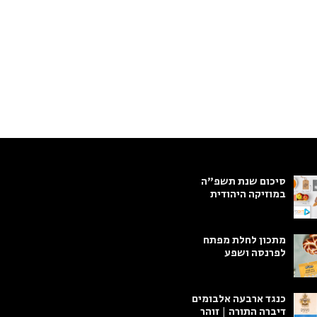
סיכום שנת תשפ"ה
במוזיקה היהודית
מתכון לחלת מפתח
לפרנסה ושפע
כנגד ארבעה אלבומים
דיברה התורה | זוהר