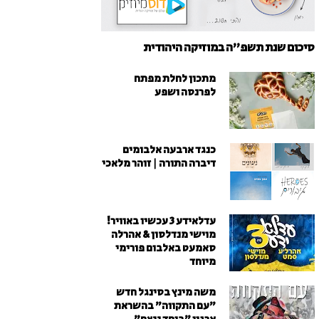
סיכום שנת תשפ"ה במוזיקה היהודית
מתכון לחלת מפתח
לפרנסה ושפע
כנגד ארבעה אלבומים
דיברה התורה | זוהר מלאכי
עדלאידע 3 עכשיו באוויר!
מוישי מנדלסון & אהרלה
סאמעט באלבום פורימי
מיוחד
משה מינץ בסינגל חדש
״עם התקווה״ בהשראת