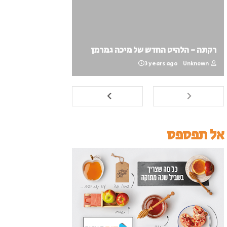
רקתה - הלהיט החדש של מיכה גמרמן
3 years ago
Unknown
אל תפספס