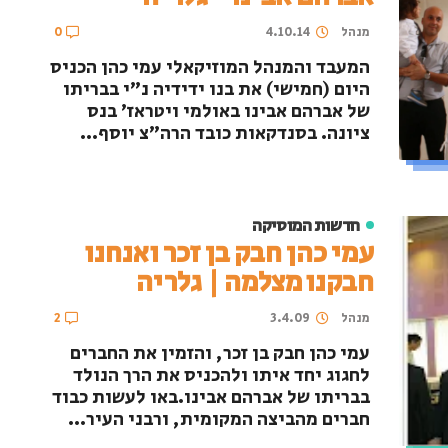
מנהל
4.10.14
0
המעבד והמנהל המוזיקאלי עמי כהן הכניס
היום (חמישי) את בנו ידידיה נ"י בבריתו
של אברהם אבינו באולמי ויטראז' בנס
ציונה. בסנדקאות כובד הרה"צ יוסף...
חדשות המוסיקה
עמי כהן חבק בן זכר ואנחנו
חבקנו מצלמה | גלריה
מנהל
3.4.09
2
עמי כהן חבק בן זכר, והזמין את החברים
לחגוג יחד איתו ולהכניס את הרך הנולד
בבריתו של אברהם אבינו.באו לעשות כבוד
חברים מהביצה המקומית, ורבני העיר...