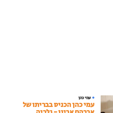
עמי כהן
עמי כהן הכניס בבריתו של
אברהם אבינו - גלריה