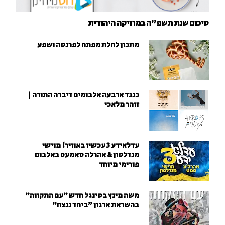
סיכום שנת תשפ"ה במוזיקה היהודית
מתכון לחלת מפתח לפרנסה ושפע
כנגד ארבעה אלבומים דיברה התורה |
זוהר מלאכי
עדלאידע 3 עכשיו באוויר! מוישי
מנדלסון & אהרלה סאמעט באלבום
פורימי מיוחד
משה מינץ בסינגל חדש ״עם התקווה״
בהשראת ארגון "ביחד ננצח"