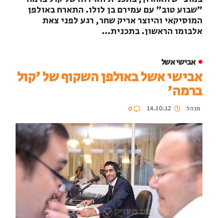
"שבוע טוב" עם עמירם בן לולו. התארח באולפן
המוסיקאי והיוצר אריק שחר, רגע לפני צאת
אלבומו הראשון. בתכנית...
אבישי אשל
אבישי אשל באולפן השקוף של 'קול
ברמה'
מנהל
14.10.12
0