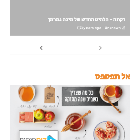
רקתה - הלהיט החדש של מיכה גמרמן
3 years ago
Unknown
אל תפספס