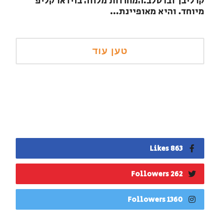
קרליבך וברסלב.המחרוזת מלווה בוידאו קליפ
מיוחד. והיא מאופיינת...
863 Likes
262 Followers
1360 Followers