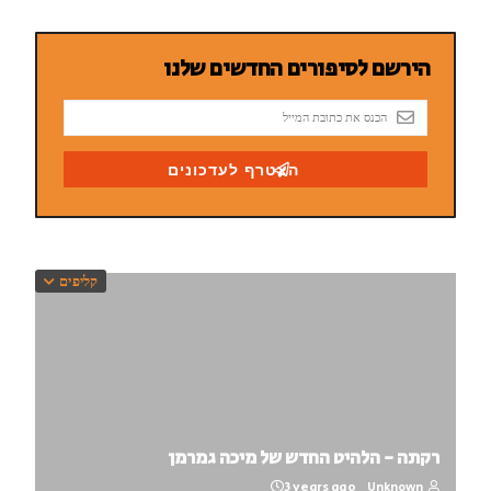
קליפים
רקתה - הלהיט החדש של מיכה גמרמן
3 years ago
Unknown