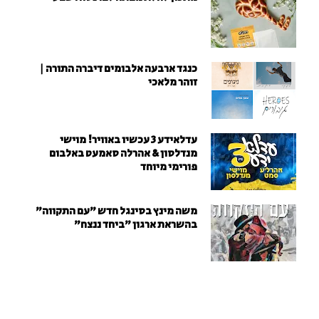
כנגד ארבעה אלבומים דיברה התורה |
זוהר מלאכי
עדלאידע 3 עכשיו באוויר! מוישי
מנדלסון & אהרלה סאמעט באלבום
פורימי מיוחד
משה מינץ בסינגל חדש ״עם התקווה״
בהשראת ארגון "ביחד ננצח"