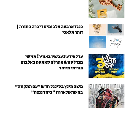
כנגד ארבעה אלבומים דיברה התורה |
זוהר מלאכי
עדלאידע 3 עכשיו באוויר! מוישי
מנדלסון & אהרלה סאמעט באלבום
פורימי מיוחד
משה מינץ בסינגל חדש ״עם התקווה״
בהשראת ארגון "ביחד ננצח"