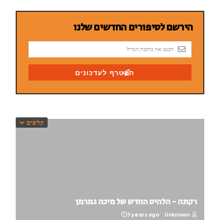
קליפים
רקתה - הלהיט החדש של מיכה גמרמן
3 years ago
Unknown