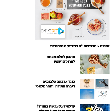
סיכום שנת תשפ"ה במוזיקה היהודית
מתכון לחלת מפתח
לפרנסה ושפע
כנגד ארבעה אלבומים
דיברה התורה | זוהר מלאכי
עדלאידע 3 עכשיו באוויר!