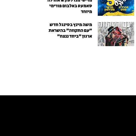
מוישי מנדלסון & אהרלה
סאמעט באלבום פורימי
מיוחד
משה מינץ בסינגל חדש
״עם התקווה״ בהשראת
ארגון "ביחד ננצח"