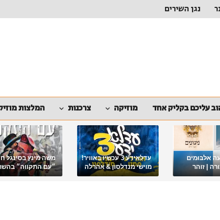
ר
נגן השירים
ב עליכם בקליק אחד
מוזיקה
צרכנות
המלצות מוזיק
ה אלבומים
עדלאידע 3 עכשיו באוויר!
משה מינץ בסינגל ח
ה | זוהר
מוישי מנדלסון & אהרלה
״עם התקווה״ בהשר
סאמעט באלבום פורימי
ארגון "ביחד ננצח"
מיוחד