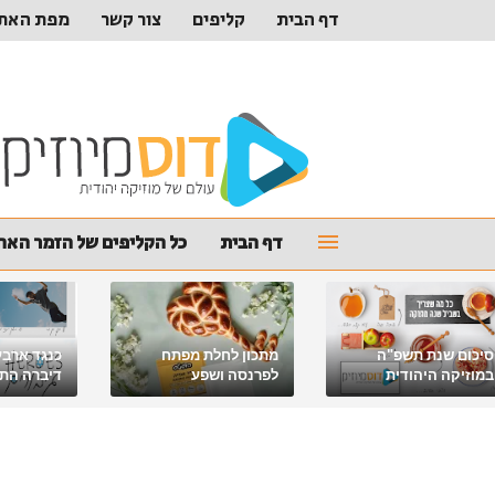
דף הבית
קליפים
צור קשר
מפת האת
דף הבית
כל הקליפים של הזמר האהו
סיכום שנת תשפ"ה
מתכון לחלת מפתח
כנגד ארבע
במוזיקה היהודית
לפרנסה ושפע
דיברה התור
מלאכי