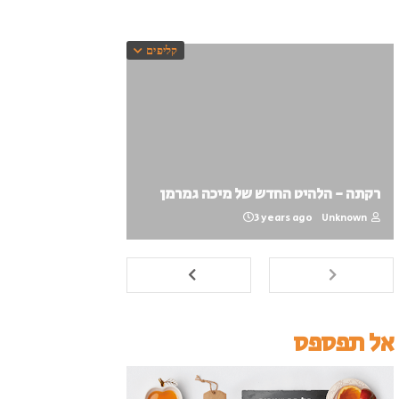
קליפים
רקתה - הלהיט החדש של מיכה גמרמן
3 years ago
Unknown
אל תפספס