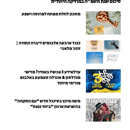
סיכום שנת תשפ"ה במוזיקה היהודית
מתכון לחלת מפתח לפרנסה ושפע
כנגד ארבעה אלבומים דיברה התורה |
זוהר מלאכי
עדלאידע 3 עכשיו באוויר! מוישי
מנדלסון & אהרלה סאמעט באלבום
פורימי מיוחד
משה מינץ בסינגל חדש ״עם התקווה״
בהשראת ארגון "ביחד ננצח"