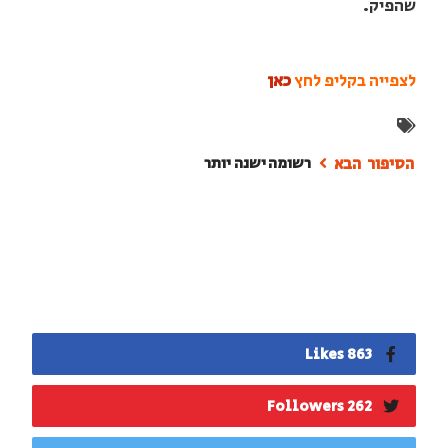
שהפיק.
לצפייה בקליפ לחץ
כאן
רשומה ישנה יותר
863 Likes
262 Followers