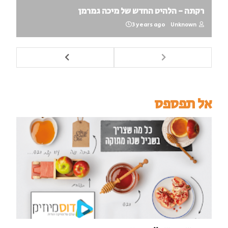
רקתה - הלהיט החדש של מיכה גמרמן
3 years ago
Unknown
אל תפספס