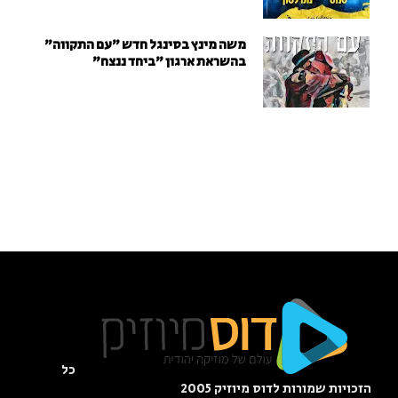
משה מינץ בסינגל חדש ״עם התקווה״
בהשראת ארגון "ביחד ננצח"
כל
הזכויות שמורות לדוס מיוזיק 2005