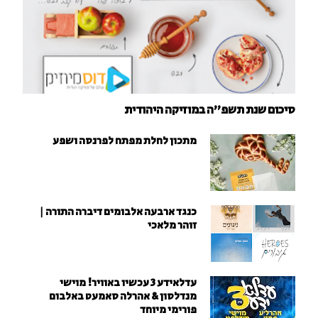
סיכום שנת תשפ"ה במוזיקה היהודית
מתכון לחלת מפתח לפרנסה ושפע
כנגד ארבעה אלבומים דיברה התורה |
זוהר מלאכי
עדלאידע 3 עכשיו באוויר! מוישי
מנדלסון & אהרלה סאמעט באלבום
פורימי מיוחד