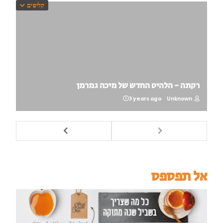
קליפים
רקתה - הלהיט החדש של מיכה גמרמן
3 years ago
Unknown
אל תפספס