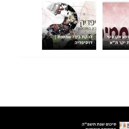
ופע אקוסטי
להקת בין השמשות |
 יקר ת"א
דוסיפדיה
סיכום שנת תשפ"ה