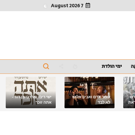
7 August 2026
ה
ימי הולדת
דש
עומר אדם ואביב אלוש
ישי ריבו ומרדכי בן דוד -
את
לא לבד
אתה זוכר