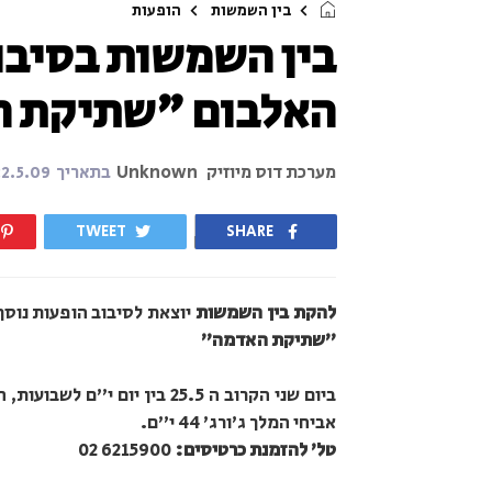
בין השמשות
הופעות
בין השמשות בסיבו
האלבום "שתיקת 
מערכת דוס מיוזיק
Unknown
בתאריך
22.5.09
TWEET
SHARE
להקת בין השמשות
יוצאת לסיבוב הופעות נוס
"שתיקת האדמה"
ביום שני הקרוב ה 25.5 בין יום י
אביחי המלך ג'ורג' 44 י"ם.
טל' להזמנת כרטיסים:
6215900 02