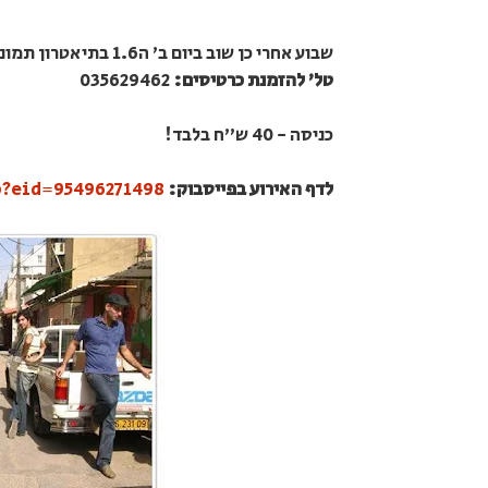
שבוע אחרי כן שוב ביום ב' ה1.6 בתיאטרון תמונע שונצינו 8 ת"א.
טל' להזמנת כרטיסים:
035629462
כניסה - 40 ש"ח בלבד!
לדף האירוע בפייסבוק:
?eid=95496271498