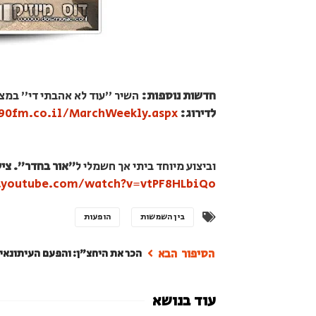
חדשות נוספות:
השיר "עוד לא אהבתי די" במצע
לדירוג:
90fm.co.il/MarchWeekly.aspx
וביצוע מיוחד ביתי אך חשמלי ל
"אור בחדר". ציל
.youtube.com/watch?v=vtPF8HLbiQo
בין השמשות
הופעות
הכר את היחצ"ן: והפעם העיתונאי 