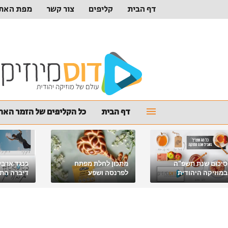
דף הבית
קליפים
צור קשר
מפת האת
דף הבית
כל הקליפים של הזמר האהו
סיכום שנת תשפ"ה
מתכון לחלת מפתח
כנגד ארבע
במוזיקה היהודית
לפרנסה ושפע
דיברה התור
מלאכי