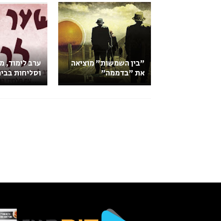
"בין השמשות" מוציאה
ערב לימוד, מ
את "בדממה"
וסליחות בבית