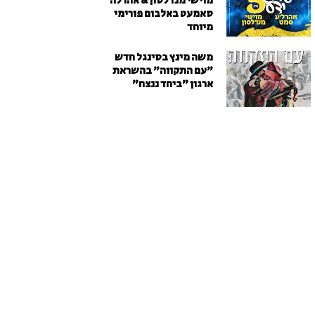
מוישי מנדלסון & אהרלה
סאמעט באלבום פורימי
מיוחד
משה מינץ בסינגל חדש
״עם התקווה״ בהשראת
ארגון "ביחד ננצח"