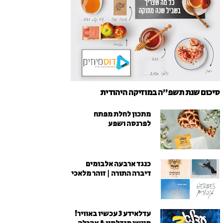
סיכום שנת תשפ"ה במוזיקה היהודית
מתכון לחלת מפתח
לפרנסה ושפע
כנגד ארבעה אלבומים
דיברה התורה | זוהר מלאכי
עדלאידע 3 עכשיו באוויר!