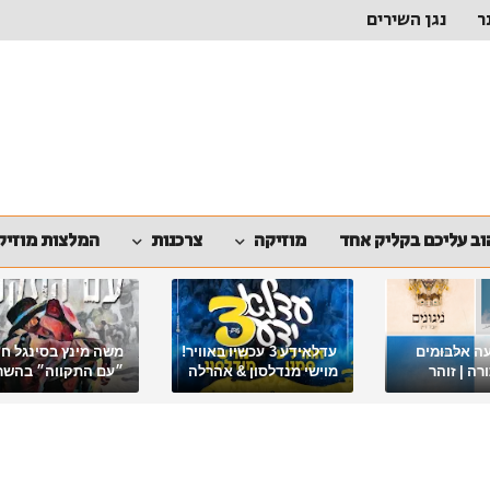
ר
נגן השירים
ב עליכם בקליק אחד
מוזיקה
צרכנות
המלצות מוזיק
ה אלבומים
עדלאידע 3 עכשיו באוויר!
משה מינץ בסינגל ח
ה | זוהר
מוישי מנדלסון & אהרלה
״עם התקווה״ בהשר
סאמעט באלבום פורימי
ארגון "ביחד ננצח"
מיוחד