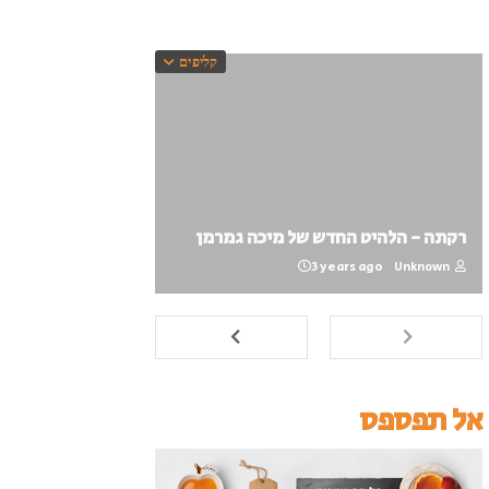
קליפים
רקתה - הלהיט החדש של מיכה גמרמן
3 years ago
Unknown
אל תפספס