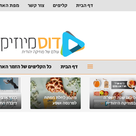
דף הבית
קליפים
צור קשר
מפת האת
דף הבית
כל הקליפים של הזמר האהו
סיכום שנת תשפ"ה
מתכון לחלת מפתח
כנגד ארבע
במוזיקה היהודית
לפרנסה ושפע
דיברה התור
מלאכי