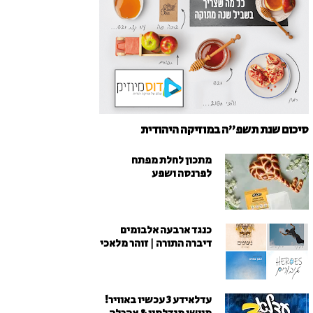
סיכום שנת תשפ"ה במוזיקה היהודית
מתכון לחלת מפתח
לפרנסה ושפע
כנגד ארבעה אלבומים
דיברה התורה | זוהר מלאכי
עדלאידע 3 עכשיו באוויר!