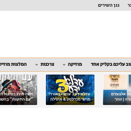
ר
נגן השירים
ב עליכם בקליק אחד
מוזיקה
צרכנות
המלצות מוזיק
ה אלבומים
עדלאידע 3 עכשיו באוויר!
משה מינץ בסינגל ח
ה | זוהר
מוישי מנדלסון & אהרלה
״עם התקווה״ בהשר
סאמעט באלבום פורימי
ארגון "ביחד ננצח"
מיוחד