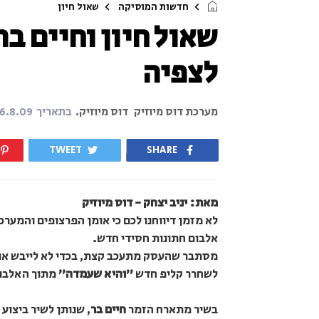
חדשות המוסיקה
שאול חיון
שאול חיון וחיים ב
לצפיה
מערכת דוס מיוזיק
דוס מיוזיק.
בתאריך
6.8.09
TWEET
SHARE
מאת: יניב יצחק - דוס מיוזיק
לא מזמן דיווחנו לכם כי אומן הפרצופים והמערכ
אלבום חתונות חסידי חדש.
מסתבר שהעסק מתעכב קצת, בכדי לא לייבש אות
לשחרר קליפ חדש
"והיא שעמדה"
מתוך האלבו
בשיר מתארח הזמר
חיים בר
, שנותן לשיר ביצוע 