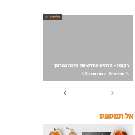
קליפים
רקתה - הלהיט החדש של מיכה גמרמן
3 years ago
Unknown
אל תפספס