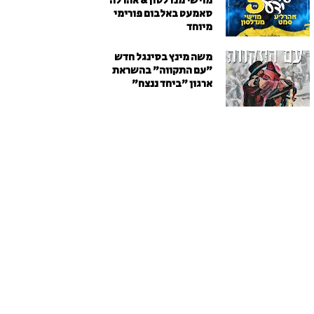
מוישי מנדלסון & אהרלה
סאמעט באלבום פורימי
מיוחד
משה מינץ בסינגל חדש
״עם התקווה״ בהשראת
ארגון "ביחד ננצח"