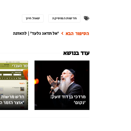
חדשות המוסיקה
שאול חיון
'אל תדאג גלעד' | להאזנה
מרדכי בן דוד זועק:
חדש מרשות ה
'נקום'
'אוצר הזמר ה