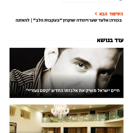
בכורה: אלעד שער ויהודה שוקרון "בעקבות הלב" | להאזנה
חיים ישראל משיק את אלבומו החדש 'קסם נעוריי'