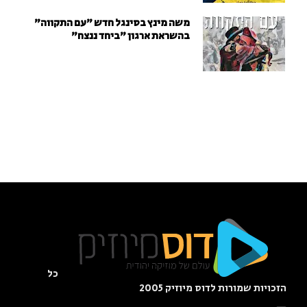
משה מינץ בסינגל חדש ״עם התקווה״
בהשראת ארגון "ביחד ננצח"
כל
הזכויות שמורות לדוס מיוזיק 2005