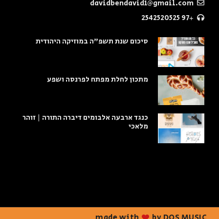
davidbendavid1@gmail.com
+97 2542520525
סיכום שנת תשפ"ה במוזיקה היהודית
מתכון לחלת מפתח לפרנסה ושפע
כנגד ארבעה אלבומים דיברה התורה | זוהר
מלאכי
made with
by DOS MUSIC