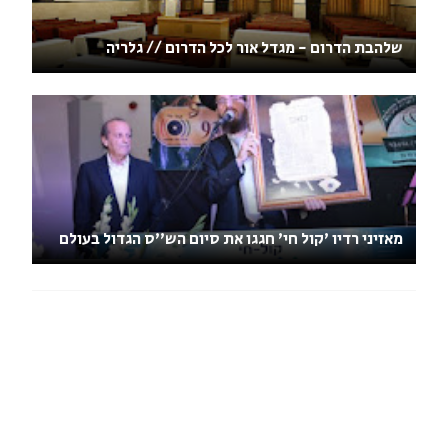
שלהבת הדרום - מגדל אור לכל הדרום // גלריה
מאזיני רדיו 'קול חי' חגגו את סיום הש''ס הגדול בעולם