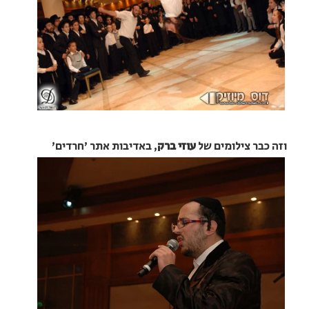
וזה כבר צילומים של
עוזי
ברק
, באדיבות אתר 'חרדים'