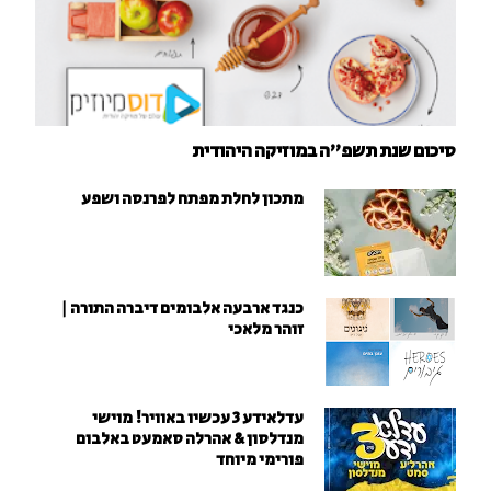
סיכום שנת תשפ"ה במוזיקה היהודית
מתכון לחלת מפתח לפרנסה ושפע
כנגד ארבעה אלבומים דיברה התורה |
זוהר מלאכי
עדלאידע 3 עכשיו באוויר! מוישי
מנדלסון & אהרלה סאמעט באלבום
פורימי מיוחד