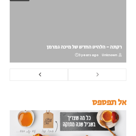
רקתה - הלהיט החדש של מיכה גמרמן
3 years ago
Unknown
אל תפספס