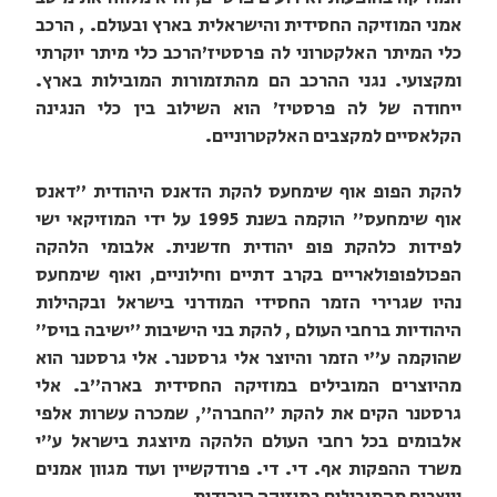
אמני המוזיקה החסידית והישראלית בארץ ובעולם. , הרכב
כלי המיתר האלקטרוני לה פרסטיז'הרכב כלי מיתר יוקרתי
ומקצועי. נגני ההרכב הם מהתזמורות המובילות בארץ.
ייחודה של לה פרסטיז' הוא השילוב בין כלי הנגינה
הקלאסיים למקצבים האלקטרוניים.
להקת הפופ אוף שימחעס להקת הדאנס היהודית "דאנס
אוף שימחעס" הוקמה בשנת 1995 על ידי המוזיקאי ישי
לפידות כלהקת פופ יהודית חדשנית. אלבומי הלהקה
הפכולפופולאריים בקרב דתיים וחילוניים, ואוף שימחעס
נהיו שגרירי הזמר החסידי המודרני בישראל ובקהילות
היהודיות ברחבי העולם , להקת בני הישיבות "ישיבה בויס"
שהוקמה ע"י הזמר והיוצר אלי גרסטנר. אלי גרסטנר הוא
מהיוצרים המובילים במוזיקה החסידית בארה"ב. אלי
גרסטנר הקים את להקת "החברה", שמכרה עשרות אלפי
אלבומים בכל רחבי העולם הלהקה מיוצגת בישראל ע"י
משרד ההפקות אף. די. די. פרודקשיין ועוד מגוון אמנים