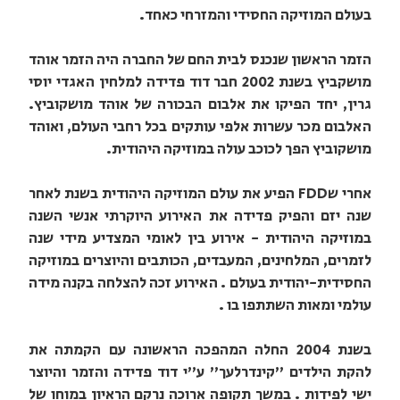
בעולם המוזיקה החסידי והמזרחי כאחד.
הזמר הראשון שנכנס לבית החם של החברה היה הזמר אוהד
מושקביץ בשנת 2002 חבר דוד פדידה למלחין האגדי יוסי
גרין, יחד הפיקו את אלבום הבכורה של אוהד מושקוביץ.
האלבום מכר עשרות אלפי עותקים בכל רחבי העולם, ואוהד
מושקוביץ הפך לכוכב עולה במוזיקה היהודית.
אחרי שFDD הפיע את עולם המוזיקה היהודית בשנת לאחר
שנה יזם והפיק פדידה את האירוע היוקרתי אנשי השנה
במוזיקה היהודית - אירוע בין לאומי המצדיע מידי שנה
לזמרים, המלחינים, המעבדים, הכותבים והיוצרים במוזיקה
החסידית-יהודית בעולם . האירוע זכה להצלחה בקנה מידה
עולמי ומאות השתתפו בו .
בשנת 2004 החלה המהפכה הראשונה עם הקמתה את
להקת הילדים "קינדרלעך" ע"י דוד פדידה והזמר והיוצר
ישי לפידות . במשך תקופה ארוכה נרקם הראיון במוחו של