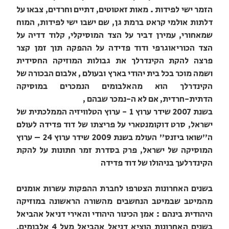
הזמר ישי לפידות . מאות זאטוטים, דתיים וחרדים, צבאו על
דלתות אולמי קראט ברמת גן, שם ישבו ישי לפידות, המוח
שמאחורי, עמירן דביר על הצד המוסיקלי, קלוד דדיה על
הצד הכוריאוגרפי ודוד פדידה על ההפקה תוך זמן קצר
פרצה להקת הקינדרלך את גבולות המוזיקה החסידית
ושמה מוכר בכל בית יהודי בארץ ובעולם , אלבום הבכורה של
הקינדרלך הוא מהאלבומים הנמכרים במוסיקה
הדתית-חרדית, אם לא ה-נמכר שבהם ,
בשנת 2007 שידר ערוץ 1 - ערוץ הטלוויזיה הממלכתית של
ישראל, סרט דוקומנטארי על פריצתו של דוד פדידה לעולם
ה"שואו ביזנס" העולמ בשנת 2009 שידר ערוץ 24 – ערוץ
המוסיקה של ישראל, פרק בסדרת זמר חתונות על להקת
הקינדרלעך בניהולו של דוד פדידה
בשנים האחרונות הצטרפו לחברת ההפקות עשרות אומנים
מהמיטב שבמיטב הנחשבים מהשורה הראשונה במוזיקה
היהודית בינהם : אמן הכינור היהודי והאירי דניאל אהביאל
בשנים האחרונות הוציא דניאל אהביאל מעל 4 אלבומים,