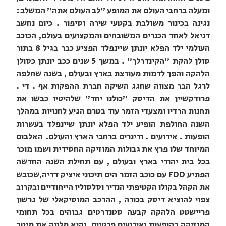
ומעלה ברחבי העולם את המופע "לב העולם אתה" המשלב:
נגינה בכינור משולבת בקטעי שירה וסיפור . כיום נחשב
דניאל לאחד הכנרים המשובחים והמקצועים בעולם, הכוכב
העולמי ילד הפלא יונתן שיינפלד הפציע כבר בגיל 8 בתור
סולן להקת "הקינדרלך" . במשך 5 שנים ככב יונתן כסולן
הלהקה והפך לדמות מעורצת בארץ ובעולם , בשנה שחלפה
לרגל הבר מצווה שחגג השיקה חברת ההפקות אף . די .
פרודקשיין את הדיסק "כולנו יחד" שלהיטיו כבשו את
תחנות הרדיו ומצעדי הזמר עוד בטרם הגיע לחנויות במהלך
השנה החולפת הופיע ילד הפלא יונתן שיינפלד בעשרות
הופעות . אירועים . ודינרים ברחבי הארץ והעולם. האלבום
המיוחד שלו פרץ את גבולות המוזיקה החסידית ושמו מוכר
בכל בית יהודי בארץ ובעולם , עם תחילת השנה החדשה
הפתיע FDD עם כוכב הזמר הים תיכוני איציק דדיה,שכובש
את הקהל בקולו הקטיפתי הנדיר וסלסוליו הייחודיים ובקרוב
צפוי להוציא דיסק בכורה , ההרכב המוסיקאלי של גרשון
פריישטט הלהקה קבעה סטנדרטים גבוהים בכל תחומי
המוזיקה בהופעות ואירועים פרטיים, והיא מלווה את מיטב