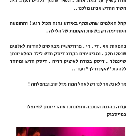
פרודקשיין על במה אחת . השיר שהפך ללהיט הערב היה
השיר החדש אבינו מלכנו ..
קהל האלפים שהשתתף באירוע נהנה מכול רגע ! וההופעה
הסתיימה רק בשעות הקטנות של הלילה .
בהפקות אף . די . די . פרודקשיין מבקשים להודות לאלפים
שנטלו חלק . ומביטיחים בקרוב דיסק חדש לילד הפלא יונתן
שיינפלד . דיסק בכורה לאיציק דדיה . דיסק חדש ומיוחד
ללהקת "הקינדרלך" ועוד ..
אז לא נשאר לנו רק לאחל המון מזל טוב ובהצלחה !
עזרה בהכנת הכתבה ותמונות: אוהדי יונתן שיינפלד
בפייסבוק