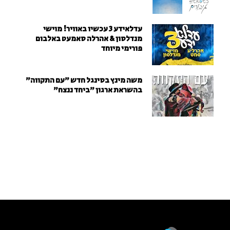
עדלאידע 3 עכשיו באוויר! מוישי
מנדלסון & אהרלה סאמעט באלבום
פורימי מיוחד
משה מינץ בסינגל חדש ״עם התקווה״
בהשראת ארגון "ביחד ננצח"