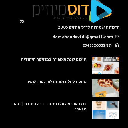
כל
הזכויות שמורות לדוס מיוזיק 2005
davidbendavid1@gmail.com
+97 2542520525
סיכום שנת תשפ"ה במוזיקה היהודית
מתכון לחלת מפתח לפרנסה ושפע
כנגד ארבעה אלבומים דיברה התורה | זוהר
מלאכי