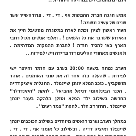
ויוצרים מהמובילים במוזיקה היהודית ..
אמש חגגה חברת ההפקות אף . די . די . פרודקשיין עשר
שנים של עשיה ונשמה !
העיר ראשון לציון זכתה לארח במסגרת פסטיבל היין את
האירוע ששדבר את כל השאים ! . ואלפי אנשים מכול רחבי
הארץ באו להגיד תודה ! לחברת ההפקות המדהימה .
ולאנשים מאחורי הקלעים דוד פדידה וישי לפידות ..
הערב נפתח בשעה 20:00 בערב עם הזמר והיוצר ישי
לפידות . שהעלה בזה אחר זה את טובי האומנים . אוהד
מושקביץ . כוכב הפלא יונתן שיינפלד . התגלית איציק דדיה
. הכנר הבינלאומי דניאל אהביאל . להקת "הקינדרלך"
החדשה בשילוב ילד הפלא וסולן הלהקה בעבר יונתן
שיינפלד . החזן דב הלר . להקת "צמד רעים" .
במהלך הערב נערכו דואטים מיוחדים בשילוב הכוכבים יונתן
שיינפלד ואיציק דדיה . ובשילוב כל אומני אף . די . די .