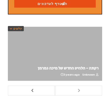
קליפים
רקתה - הלהיט החדש של מיכה גמרמן
3 years ago
Unknown