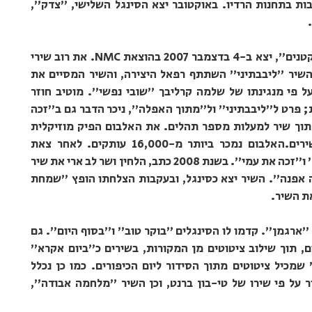
ות בתחנות הרדיו. באוקטובר יצא הסינגל השלישי, "צדק",
אלבום הבכורה של לב ארי, "שמחת הפרטים הקטנים", יצא ב-4 בדצמבר 2007 בהוצאת NMC. את רוב שירי
השיר "ליבבתיני" השתתף רפאל היצירה, והשיר המסיים את
ל פי מנגינתו של שלמה קרליבך "שובי נפשי". מוטיב חוזר
; פרט ל"ליבבתיני" ול"מתוך האפלה", ניכר הדבר גם ב"זכה
מתוך שיר למעלות מספר תהלים. את האלבום הפיק מוזיקלית
פטריק סבג, שגם השתתף בעיבוד חלק מהשירים.האלבום נמכר ביותר מ-16,000 עותקים. לאחר צאת
האלבום יצאו כסינגלים גם השירים "מה אעשה" ו"זכה את עמי". בשנת 2008 כתב, הלחין ושר לב ארי את שיר
 אפנה". השיר יצא כסינגל, ובעקבות הצלחתו הופץ "שמחת
ת השיר.
של לב ארי, "ארגמן". קדמו לו הסינגלים "בוקר טוב" ו"בסוף היום". גם
ם, תוך שילוב ציטוטים מן המקורות, בשירים כ"ביום אקרא"
שמכיל ציטוטים מתוך הסידור ליום הכיפורים. כמו כן נכלל
 על פי שירו של טי-בון ברנט, וכן השיר "מלחמה אבודה",