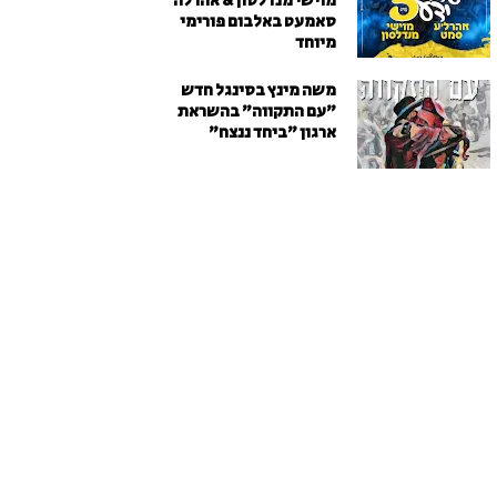
מוישי מנדלסון & אהרלה
סאמעט באלבום פורימי
מיוחד
משה מינץ בסינגל חדש
״עם התקווה״ בהשראת
ארגון "ביחד ננצח"