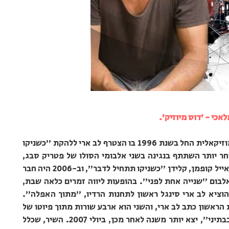
לאכי - 'דוס מיוזיק'.
ארז לב ארי נולד ב-16 באוגוסט 1970. דרכו המוזיקאלית החל בשנת 1996 בו הצטרף לב ארי ללהקת "כשניקו
ר יותר השתתף בנגינה בשני אלבומי הסולו של פטריק סבג,
סולן הלהקה. כמו כן ניגן בגיטרה באלבומיו של אייל קופמן, קלידן "כשניקו תתחיל לדבר", וב-2006 היה חבר
לבום "שנייה אחת לפני". בהופעות ליווה זמרים כלאה שבת,
הוציא לב ארי סינגל ראשון לתחנות הרדיו, "מתוך האפלה".
ראשון כתב לב ארי, והשני הוא ארבע שורות מתוך פיוטו של
שלמה אלקבץ "לכה דודי". הסינגל השני, "ליבבתיני", יצא יותר משנה לאחר מכן, ביולי 2007. השיר, שכלל