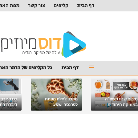
דף הבית
קליפים
צור קשר
מפת האת
דף הבית
כל הקליפים של הזמר האהו
סיכום שנת תשפ"ה
מתכון לחלת מפתח
כנגד ארבע
במוזיקה היהודית
לפרנסה ושפע
דיברה התור
מלאכי