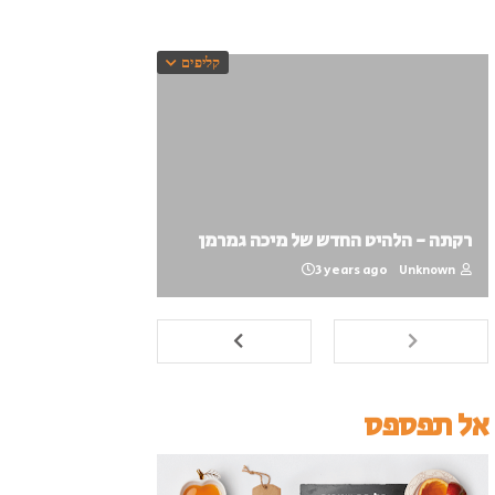
קליפים
רקתה - הלהיט החדש של מיכה גמרמן
3 years ago
Unknown
אל תפספס