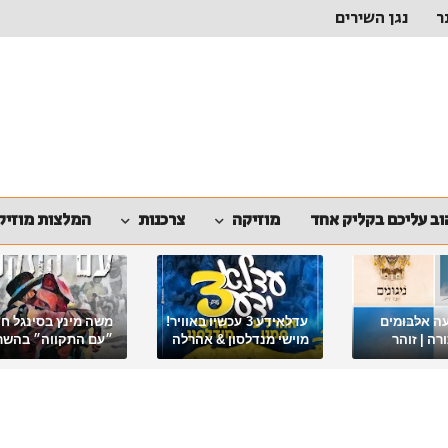
ר
נגן השירים
ב עליכם בקליק אחד
מוזיקה
צרכנות
המלצות מוזיק
ה אלבומים
עדלאידע 3 עכשיו באוויר!
משה מינץ בסינגל ח
ה | זוהר
מוישי מנדלסון & אהרלה
״עם התקווה״ בהשר
סאמעט באלבום פורימי
ארגון "ביחד ננצח"
מיוחד