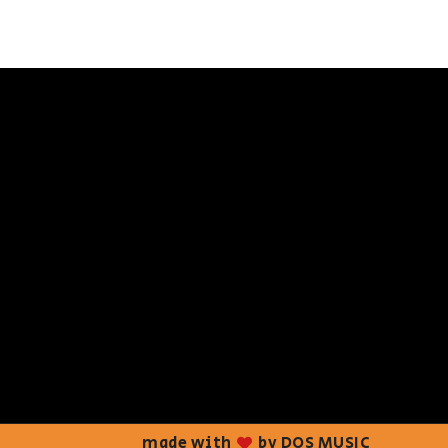
made with
by DOS MUSIC