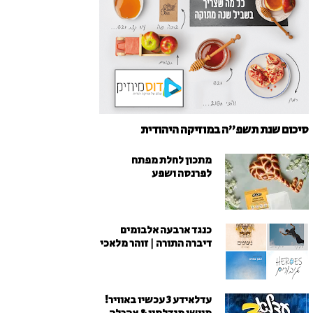
סיכום שנת תשפ"ה במוזיקה היהודית
מתכון לחלת מפתח
לפרנסה ושפע
כנגד ארבעה אלבומים
דיברה התורה | זוהר מלאכי
עדלאידע 3 עכשיו באוויר!