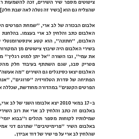
ציטוטים מספר שיר השירים, זכה להשמעות רב
שהצליח גם הוא [בשיר זה נטלה לאה שבת חלק].
האלבום כתב והלחין לב ארי בעצמו. בהלחנת 
האלבום, "חתונה", הוא קטע אינסטרומנטלי ע
בשירי האלבום היה שיבוץ ציטוטים מן המקורות
את עמי", ובו השורה "אל יתן למוט רגליך" 
הפתיחה של סדרת הטלוויזיה "סרוגים", "אנה
הפרטים הקטנים" במהדורה מחודשת, שכללה א
ב-17 במאי 2010 יצא אלבומו השני 
באלבום זה כתב והלחין לב ארי את רוב השירי
שמילותיו לקוחות מספר תהלים ו"בבוא יומי" 
באלבום השיר "פרימיטיבים" שתרגם דני אמיר
שהלחין לב ארי על פי שיר של דוד אבידן.