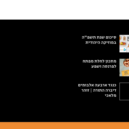
סיכום שנת תשפ"ה
במוזיקה היהודית
מתכון לחלת מפתח
לפרנסה ושפע
כנגד ארבעה אלבומים
דיברה התורה | זוהר
מלאכי