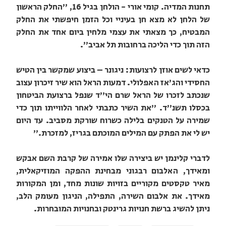
תחנות המדיה. קומי אורי - הולחן בגיל 16, "החלק הראשון
של הלחן לא מצא חן בעיניי וכל הזמן חיפשתי את החלק
המבטיח, כך מצאתי את עצמי מלחין ביום אחד את החלק
הזה תוך כדי הליכה ברחובות תל אביב".
כדאי לשים אוזן לרצועות: ניגונר – ביצוע שמקשר בין הטיש
החסידי והג'אז האפלולי. דמעות הראל הוא שיר זיכרון עצוב
שנכתב לזכרו של הראל שרם הי"ד שנפל ברצועת הביטחון
בכסלו תשנ"ד. "את השיר כתבתי לאחר הלווייתו תוך כדי
שמירה על הטנקים בלילה כשרוח שורקת מסביב. עד היום
יש לי את הפתק עם המילים המוכתם בגריז, למזכרת."
לדברי קלינמן יש ביצירה שלו אמירה של קרבת השם אבקש
ומאידך, האלבום רבגוני מבחינת ההפקה המוזיקאלית,
מאיר טקסטים מקוריים בזויות שונות מחד, ומן המקורות
מאידך. את אלבום השירה, התפילה, הניגון מעומק הלב,
ניתן להשיג ברשת חנויות גרינטק ובחנויות המובחרות.