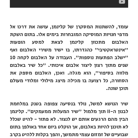
עומד, להשתנות המסקרן של קלינמן, עושה את דרכו אל
מדפי חנויות המוסיקה המובחרות בימים אלו. בתום השקת
האלבום מתכוון קלינמן לצאת למסע הופעות
"אינטראקטיבי" כהגדרתו, בו ישיר משירי האלבום ואף
"ישלב הפתעות נוספות". העבודה על האלבום לקחה 10
שנים מתוך רצון ליצור אלבום איכותי. "כל שיר באלבום
מלווה בסיפור", הוא מגלה. ואכן, האלבום מספק את
הסחורה, כל רצועה בו מכילה מיצג מילולי ומלודי מעולם
תוכן שונה.
שיר הנושא למשל, נולד בנסיעה צפופה בטנק במלחמת
לבנון ה-II תוך מלמול "שיר המעלות ממעמקים". קלינמן
הבין מהם הרגעים אותם יש לנצור. לא פתור - להיט שכלל
לא תוכנן להיות באלבום, אך הוקלט ביום אחד באולפן בתום
שבועיים של זמזום עצמי מתמשך, והפך בקלות ללהיט בקרב