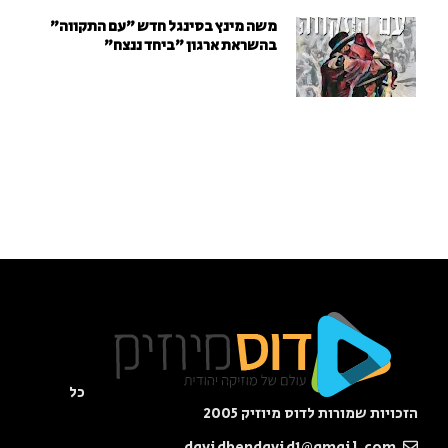
משה מינץ בסינגל חדש ״עם התקווה״
בהשראת ארגון "ביחד ננצח"
כל
הזכויות שמורות לדוס מיוזיק 2005
davidbendavid1@gmail.com