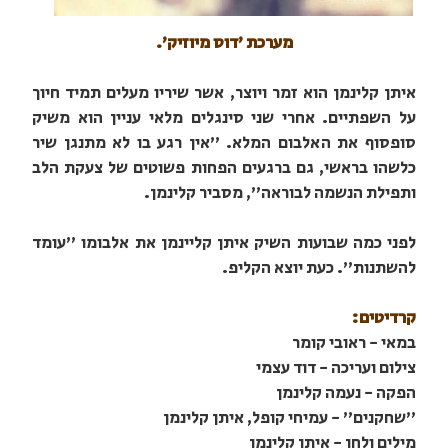
מערכת 'דוס מיוזיק'.
איתן קלינמן הוא זמר ויוצר, אשר שיריו מעלים תמיד חיוך
על השפתיים. אחרי שני סינגלים מלאי עניין הוא משיק
סופסוף את האלבום המלא. "אין רגע בו לא מתנגן שיר
כלשהו בראשי, גם ברגעים הפחות פשוטים של צעקת הלב
ותפילת הנשמה לבוראה", מסביר קלינמן.
לפני כמה שבועות השיק איתן קליינמן את אלבומו "עומד
להשתנות". כעת יוצא הקליפ.
קרדיטים:
במאי - ראובי קומר
צילום ועריכה - דוד עצמי
הפקה - נעמה קלינמן
"שחקנים" - עמיחי קופל, איתן קלינמן
מילים ולחן - איתן קלינמן