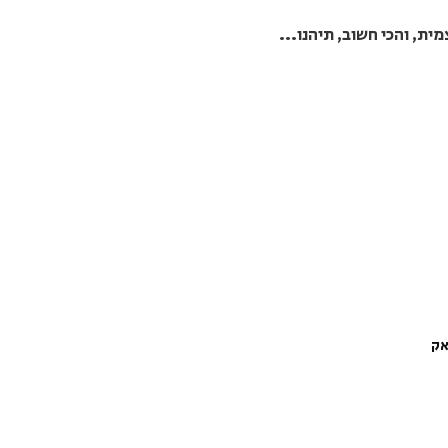
ת, והכי חשוב, תיהנו...
אק