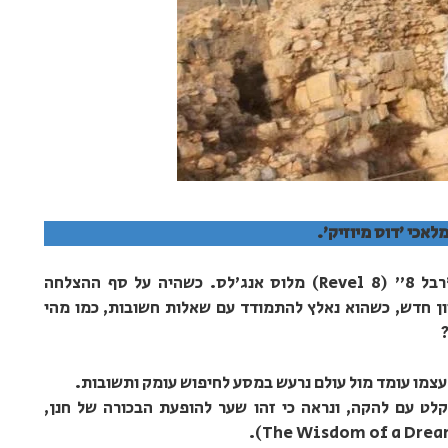
מלאכי 'דוס מיוזיק'.
חנן היה הגיטריסט הראשי של להקת הרוק "רבל 8" (Revel 8) מלוס אנג'לס. כשהיה על סף ההצלחה
וון חדש, כשהוא נאלץ להתמודד עם שאלות חשובות, כמו מהי
עצמו עומד מול עולם נרעש במסע לחיפוש עומק ותשובות.
לט עם להקה, ונראה כי זהו שער להופעת הבכורה של חנן,