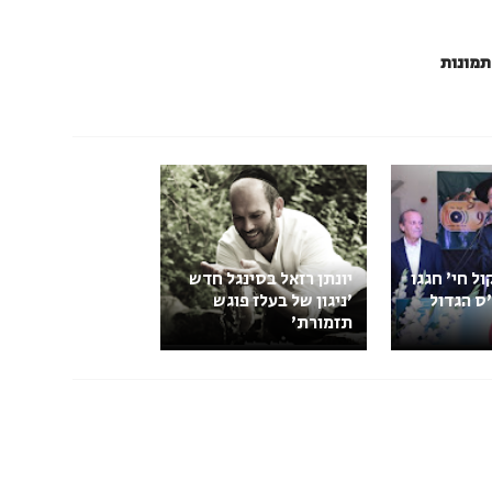
 תמונות
ול חי' חגגו
יונתן רזאל בסינגל חדש
ס הגדול
'ניגון של בעלז פוגש
תזמורת‏'