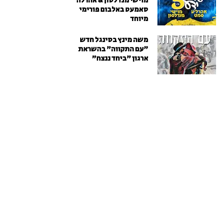
מוישי מנדלסון & אהרלה
סאמעט באלבום פורימי
מיוחד
משה מינץ בסינגל חדש
״עם התקווה״ בהשראת
ארגון "ביחד ננצח"