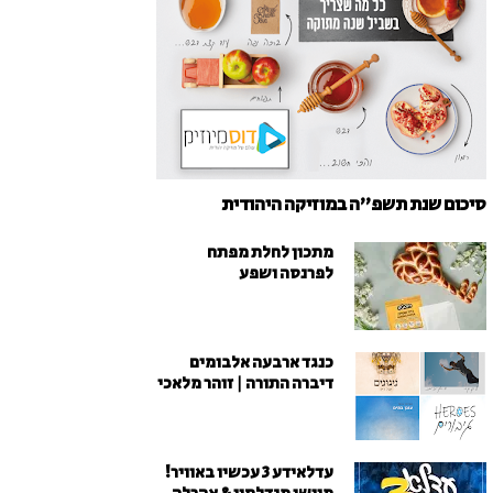
סיכום שנת תשפ"ה במוזיקה היהודית
מתכון לחלת מפתח
לפרנסה ושפע
כנגד ארבעה אלבומים
דיברה התורה | זוהר מלאכי
עדלאידע 3 עכשיו באוויר!