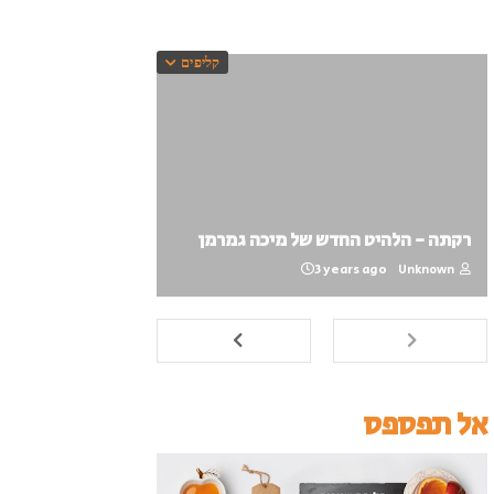
קליפים
רקתה - הלהיט החדש של מיכה גמרמן
3 years ago
Unknown
אל תפספס