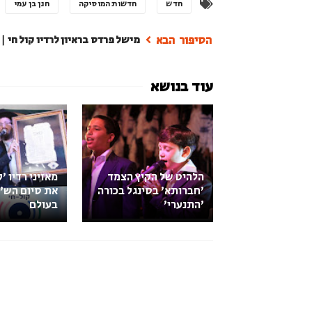
חדש
חדשות המוסיקה
חנן בן עמי
מישל פרדס בראיון לרדיו קול חי |
הלהיט של הקיץ הצמד
מאזיני רדיו 'ק
'חברותא' בסינגל בכורה
את סיום הש''
'התנערי'
בעולם