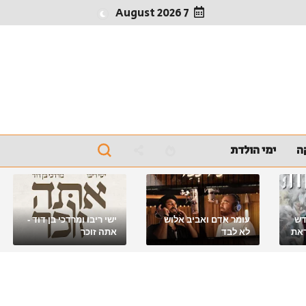
7 August 2026
ה
ימי הולדת
דש
עומר אדם ואביב אלוש
ישי ריבו ומרדכי בן דוד -
את
לא לבד
אתה זוכר