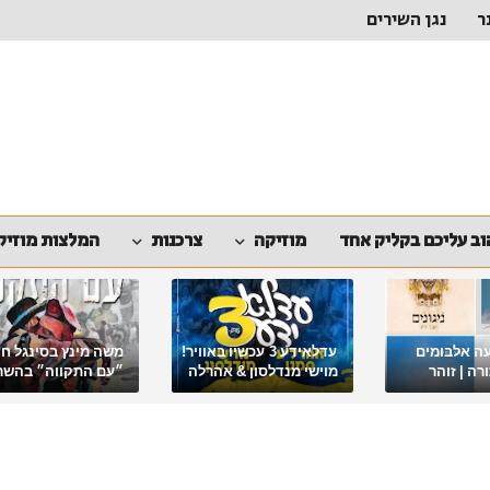
ר
נגן השירים
ב עליכם בקליק אחד
מוזיקה
צרכנות
המלצות מוזיק
ה אלבומים
עדלאידע 3 עכשיו באוויר!
משה מינץ בסינגל ח
ה | זוהר
מוישי מנדלסון & אהרלה
״עם התקווה״ בהשר
סאמעט באלבום פורימי
ארגון "ביחד ננצח"
מיוחד