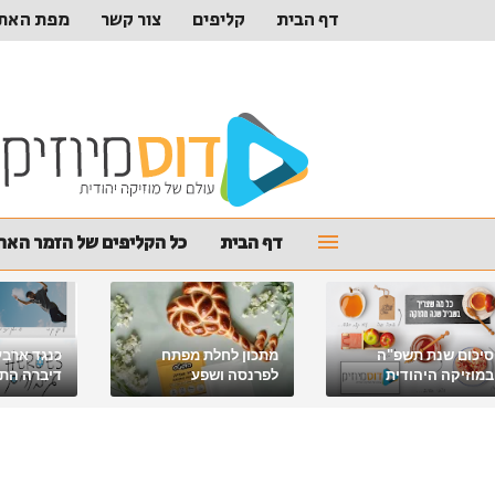
דף הבית
קליפים
צור קשר
מפת האת
דף הבית
כל הקליפים של הזמר האהו
סיכום שנת תשפ"ה
מתכון לחלת מפתח
כנגד ארבע
במוזיקה היהודית
לפרנסה ושפע
דיברה התור
מלאכי