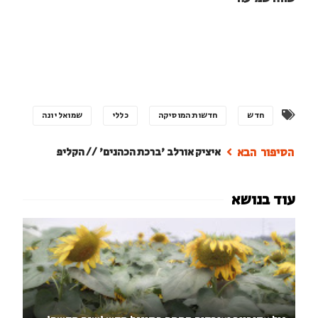
חדש
חדשות המוסיקה
כללי
שמואל יונה
איציק אורלב 'ברכת הכהנים' // הקליפ