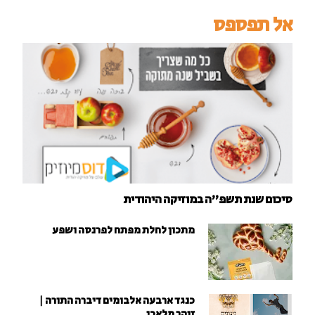
אל תפספס
סיכום שנת תשפ"ה במוזיקה היהודית
מתכון לחלת מפתח לפרנסה ושפע
כנגד ארבעה אלבומים דיברה התורה |
זוהר מלאכי