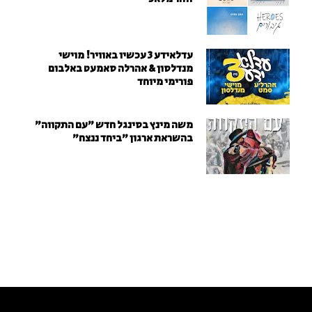
עדלאידע 3 עכשיו באוויר! מוישי
מנדלסון & אהרלה סאמעט באלבום
פורימי מיוחד
משה מינץ בסינגל חדש ״עם התקווה״
בהשראת ארגון "ביחד ננצח"