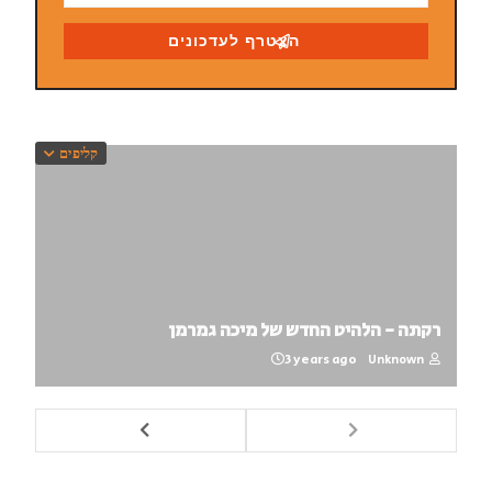
קליפים
רקתה - הלהיט החדש של מיכה גמרמן
3 years ago
Unknown