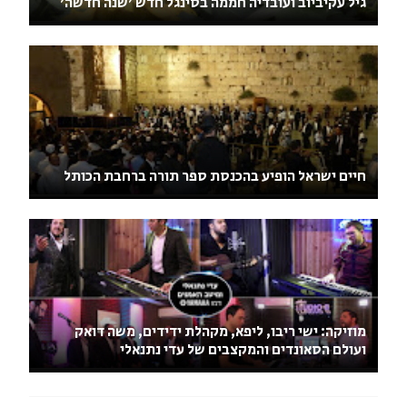
גיל עקיביוב ועובדיה חממה בסינגל חדש 'שנה חדשה'
חיים ישראל הופיע בהכנסת ספר תורה ברחבת הכותל
מוזיקה: ישי ריבו, ליפא, מקהלת ידידים, משה דואק
ועולם הסאונדים והמקצבים של עדי נתנאלי