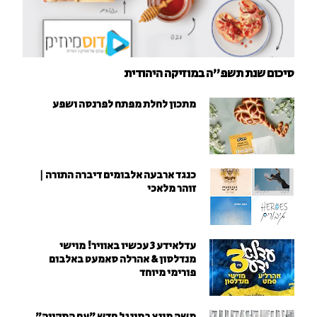
סיכום שנת תשפ"ה במוזיקה היהודית
מתכון לחלת מפתח לפרנסה ושפע
כנגד ארבעה אלבומים דיברה התורה |
זוהר מלאכי
עדלאידע 3 עכשיו באוויר! מוישי
מנדלסון & אהרלה סאמעט באלבום
פורימי מיוחד
משה מינץ בסינגל חדש ״עם התקווה״