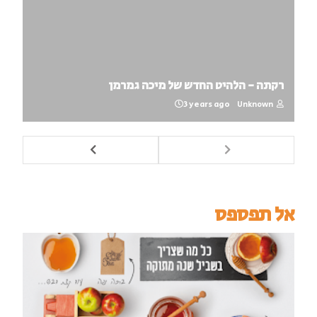
רקתה - הלהיט החדש של מיכה גמרמן
3 years ago
Unknown
אל תפספס