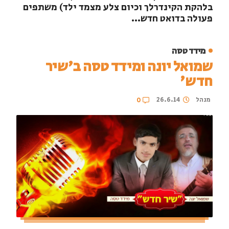
בלהקת הקינדרלך וכיום צלע מצמד ילד) משתפים
פעולה בדואט חדש...
מידד טסה
שמואל יונה ומידד טסה ב'שיר
חדש'
מנהל
26.6.14
0