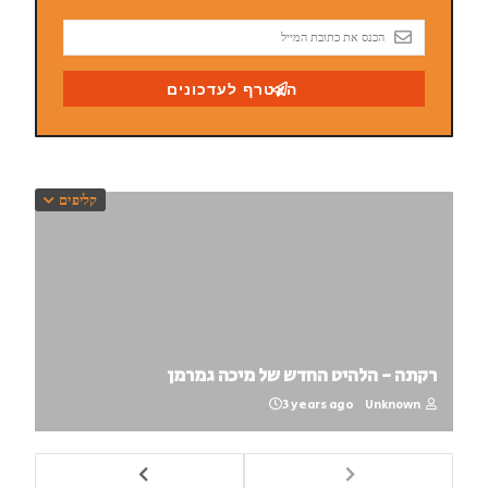
קליפים
רקתה - הלהיט החדש של מיכה גמרמן
3 years ago
Unknown