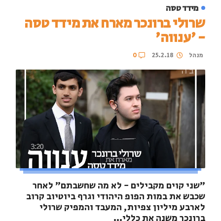
מידד טסה
שרולי ברונכר מארח את מידד טסה
- 'ענווה'
מנהל
25.2.18
0
"שני קוים מקבילים - לא מה שחשבתם" לאחר
שכבש את במות הפופ היהודי וגרף ביוטיוב קרוב
לארבע מיליון צפיות, המעבד והמפיק שרולי
ברונכר משנה את כללי...