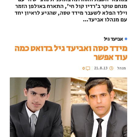
מנחם טוקר ב'רדיו קול חי', התארח באולפן הזמר
וילד הפלא לשעבר מידד טסה, שהגיע לראיון יחד
עם מנהלו אביעד...
אביעד גיל
מידד טסה ואביעד גיל בדואט כמה
עוד אפשר
מנהל
21.8.13
0