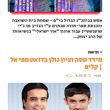
אמש בביהכ"נ הגדול בי"ם - שמחת בית השואבה
והכנסת ספר-תורה שנתרם ע"י הנדיב מר ג'יי
שוטנשטיין עבור ארגון "אור ישראלי" בנשיאותו
של הרב יצחק...
חדשות
מידד טסה וציון גולן בדואט מפי אל
| קליפ
מנהל
6.10.15
0