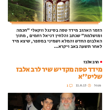
הזמר האהוב מידד טסה בסינגל ווקאלי "חכמה
ומושלמת" שכתב והלחין דניאל רחמים , מתוך
האלבום החדש והמלא ושמיני במספר, שיצא מיד
לאחר תשעה באב ויקרא...
הרב אלבז
מידד טסה מקדיש שיר לרב אלבז
שליט''א
מנהל
11.6.13
1