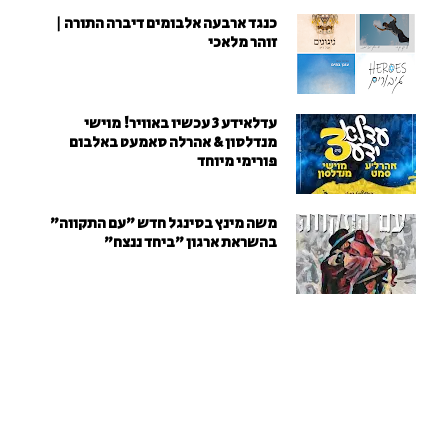
כנגד ארבעה אלבומים דיברה התורה |
זוהר מלאכי
עדלאידע 3 עכשיו באוויר! מוישי
מנדלסון & אהרלה סאמעט באלבום
פורימי מיוחד
משה מינץ בסינגל חדש ״עם התקווה״
בהשראת ארגון "ביחד ננצח"