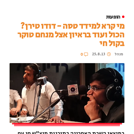
הופעות
מי קרא למידד טסה - דודו טירן?
הכול ועוד בראיון אצל מנחם טוקר
בקול חי
מנהל
25.8.13
0
במוצאי השבת האחרונה בתוכנית מוצ"ש חי עם