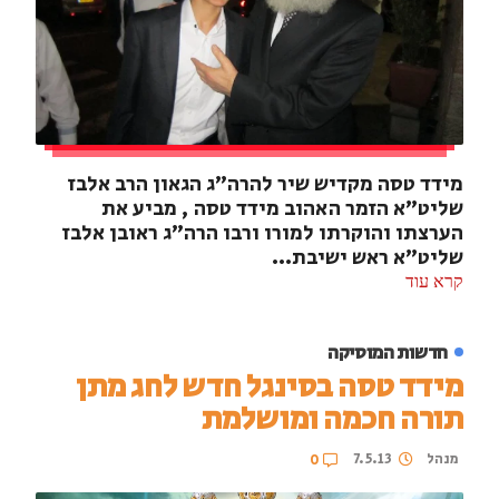
מידד טסה מקדיש שיר להרה"ג הגאון הרב אלבז
שליט"א הזמר האהוב מידד טסה , מביע את
הערצתו והוקרתו למורו ורבו הרה״ג ראובן אלבז
שליט״א ראש ישיבת...
קרא עוד
חדשות המוסיקה
מידד טסה בסינגל חדש לחג מתן
תורה חכמה ומושלמת
מנהל
7.5.13
0