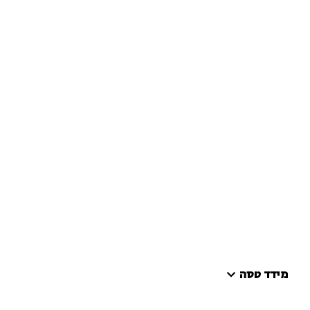
מידד טסה