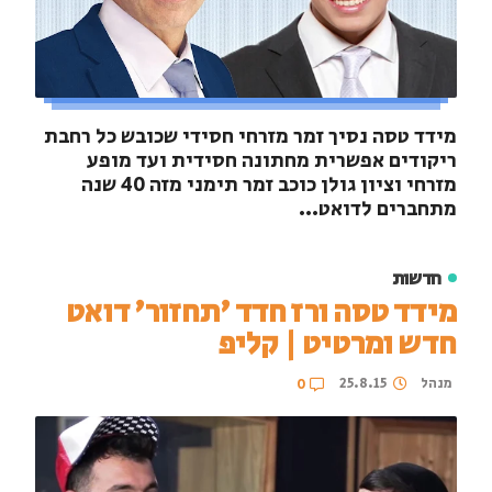
מידד טסה נסיך זמר מזרחי חסידי שכובש כל רחבת
ריקודים אפשרית מחתונה חסידית ועד מופע
מזרחי וציון גולן כוכב זמר תימני מזה 40 שנה
מתחברים לדואט...
חדשות
מידד טסה ורז חדד 'תחזור' דואט
חדש ומרטיט | קליפ
מנהל
25.8.15
0