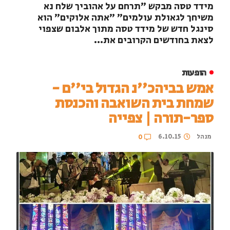
מידד טסה מבקש ״תרחם על אהוביך שלח נא
משיחך לגאולת עולמים״ "אתה אלוקים״ הוא
סינגל חדש של מידד טסה מתוך אלבום שצפוי
לצאת בחודשים הקרובים את...
הופעות
אמש בביהכ''נ הגדול בי''ם -
שמחת בית השואבה והכנסת
ספר-תורה | צפייה
מנהל
6.10.15
0