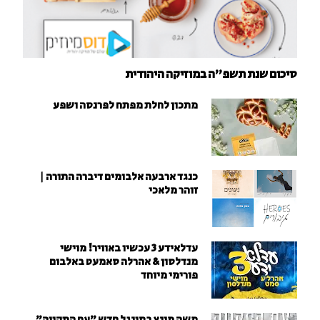
סיכום שנת תשפ"ה במוזיקה היהודית
מתכון לחלת מפתח לפרנסה ושפע
כנגד ארבעה אלבומים דיברה התורה |
זוהר מלאכי
עדלאידע 3 עכשיו באוויר! מוישי
מנדלסון & אהרלה סאמעט באלבום
פורימי מיוחד
משה מינץ בסינגל חדש ״עם התקווה״