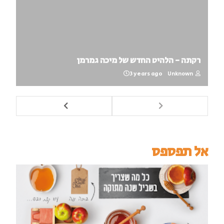
רקתה - הלהיט החדש של מיכה גמרמן
3 years ago
Unknown
אל תפספס