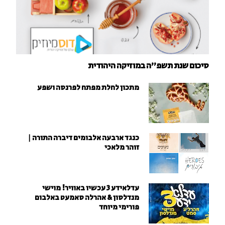
סיכום שנת תשפ"ה במוזיקה היהודית
מתכון לחלת מפתח לפרנסה ושפע
כנגד ארבעה אלבומים דיברה התורה |
זוהר מלאכי
עדלאידע 3 עכשיו באוויר! מוישי
מנדלסון & אהרלה סאמעט באלבום
פורימי מיוחד