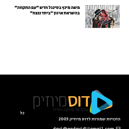
משה מינץ בסינגל חדש ״עם התקווה״
בהשראת ארגון "ביחד ננצח"
כל
הזכויות שמורות לדוס מיוזיק 2005
davidbendavid1@gmail.com