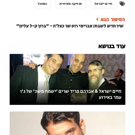
חיים ישראל
מוזיקה מזרחית
נמואל
שיר חדש לשבת: אברימי רוט שר כצל'ה - "ברוך ק-ל עליון"
חיים ישראל & אברהם פריד שרים 'ישמח משה' של ג'ו
עמר באירוע