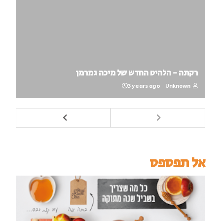
רקתה - הלהיט החדש של מיכה גמרמן
3 years ago
Unknown
אל תפספס