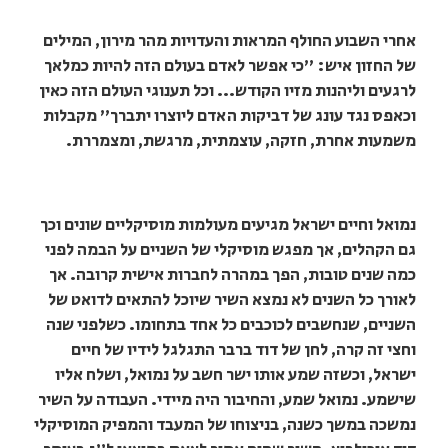
אחרי השבוע החולף המראות והעדויות מהר מירון, המילים
של החזון איש: "כי אפשר לאדם בעולם הזה להיות כמלאך
לרגעים וליהנות מזיו הקודש... וכל תענוגי העולם הזה כאין
וכאפס נגד עונג של דביקות האדם ליוצרו יתברך" מקבלות
משמעות אחרת, חזקה, עוצמתית, מרגשת, ומצמררת.
נמואל וחיים ישראל מגיעים מעולמות מוסיקליים שונים וכך
גם הקהלים, אך מפגש מוסיקלי של השניים על הבמה לפני
כמה שנים טובות, הפך במהרה לחברות אישית קרובה. אך
לאורך כל השנים לא נמצא השיר שיוכל להתאים לדואט של
השניים, שנחשבים לכוכבים כל אחד בתחומו. כשלפני שנה
וחצי זה קרה, לחן של דוד ברבר התגלגל לידיו של חיים
ישראל, וכשזה שמע אותו ישר חשב על נמואל, ושלח אליו
שישמע. נמואל שמע, והחיבור היה מיידי. העבודה על השיר
נמשכה במשך כשנה, בניצוחו של המעבד והמפיק המוסיקלי