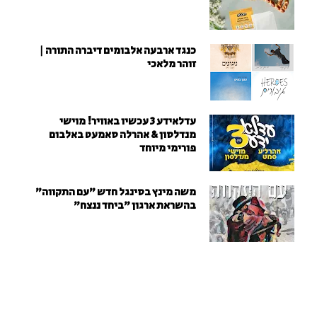
כנגד ארבעה אלבומים דיברה התורה |
זוהר מלאכי
עדלאידע 3 עכשיו באוויר! מוישי
מנדלסון & אהרלה סאמעט באלבום
פורימי מיוחד
משה מינץ בסינגל חדש ״עם התקווה״
בהשראת ארגון "ביחד ננצח"