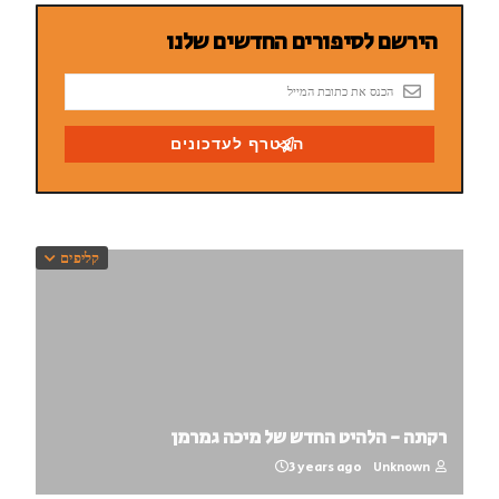
קליפים
רקתה - הלהיט החדש של מיכה גמרמן
3 years ago
Unknown