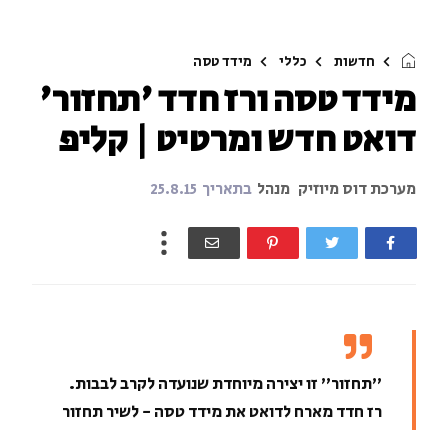
חדשות
כללי
מידד טסה
מידד טסה ורז חדד 'תחזור'
דואט חדש ומרטיט | קליפ
מערכת דוס מיוזיק
מנהל
בתאריך
25.8.15
"תחזור" זו יצירה מיוחדת שנועדה לקרב לבבות.
רז חדד מארח לדואט את מידד טסה - לשיר תחזור