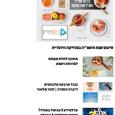
סיכום שנת תשפ"ה במוזיקה היהודית
מתכון לחלת מפתח
לפרנסה ושפע
כנגד ארבעה אלבומים
דיברה התורה | זוהר מלאכי
עדלאידע 3 עכשיו באוויר!