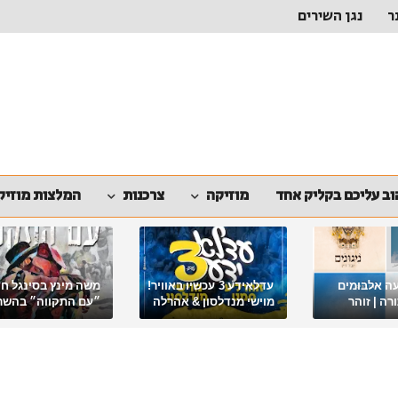
ר
נגן השירים
ב עליכם בקליק אחד
מוזיקה
צרכנות
המלצות מוזיק
ה אלבומים
עדלאידע 3 עכשיו באוויר!
משה מינץ בסינגל ח
ה | זוהר
מוישי מנדלסון & אהרלה
״עם התקווה״ בהשר
סאמעט באלבום פורימי
ארגון "ביחד ננצח"
מיוחד