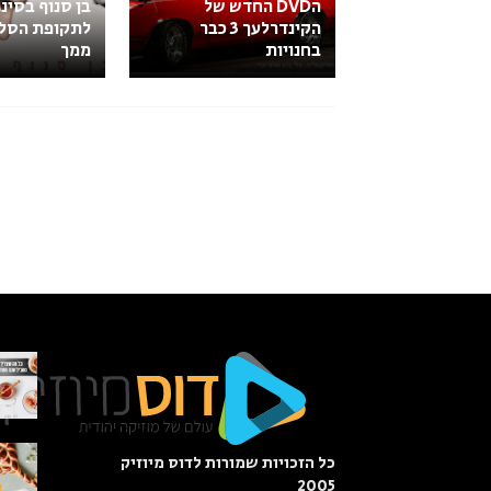
הDVD החדש של
בן סנוף בסינ
הקינדרלעך 3 כבר
לתקופת הסלי
בחנויות
ממך
כל הזכויות שמורות לדוס מיוזיק
2005