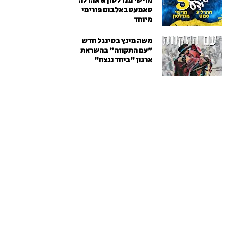
מוישי מנדלסון & אהרלה
סאמעט באלבום פורימי
מיוחד
משה מינץ בסינגל חדש
״עם התקווה״ בהשראת
ארגון "ביחד ננצח"