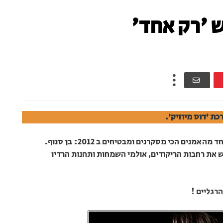
ש 'רק אחד'
כת 'דוס מיוזיק'.
"רק אחד" סינגל ראשון לקראת אלבום חדש לאחד מהאמנים הכי מסקרנים ומבטיחים ב 2012: בן סנוף.
ש את רחבות הריקודים, אולמי השמחות ותחנות הרדיו
רגליים !