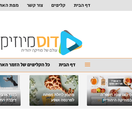
דף הבית
קליפים
צור קשר
מפת האת
דף הבית
כל הקליפים של הזמר האהו
סיכום שנת תשפ"ה
מתכון לחלת מפתח
כנגד ארבע
במוזיקה היהודית
לפרנסה ושפע
דיברה התור
מלאכי