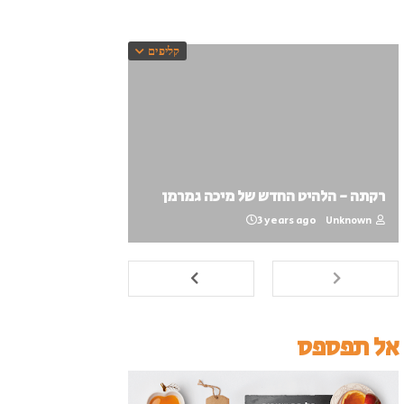
קליפים
רקתה - הלהיט החדש של מיכה גמרמן
3 years ago
Unknown
אל תפספס