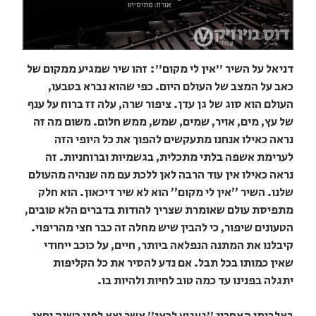
דניאל על השיר "אין לי מקום": זהו שיר שמגיע ממקום של
כאב על המצב של העולם היום. כפי שהוא נברא בטבעו,
העולם הוא סוג של גן עדן. ציפור שרה, עלה זז ברוח על ענף
של עץ, מים, אויר, שמים, שמש, ממש חלום. משום מה זה
נראה כאילו אנחנו מתעקשים להפוך את כל היופי הזה
לערימת אשפה בלתי מתכלית, בגשמיות וברוחניות. זה
נראה כאילו אין עוד הרבה לאן ללכת עם מה שנהיה מהעולם
שלנו. השיר ״אין לי מקום״ הוא לא שיר דיכאון. הוא חלק
מתפיסת עולם שאומרת שצריך להודות בדברים הלא טובים,
הטעונים שיפור, כי להבין שיש מחלה זה כבר חצי מהריפוי.
קיבלנו את המתנה הנפלאה ביותר, חיים, על כוכב ייחודי
שאין כמותו בכל תבל. אם נדע להסיר את כל הקליפות
יתגלה בפנינו עד כמה טוב לחיות ולהיות בו.
באלבומו האחרון "געגוע לכאן" אשר יצא לפני כשנה וחצי