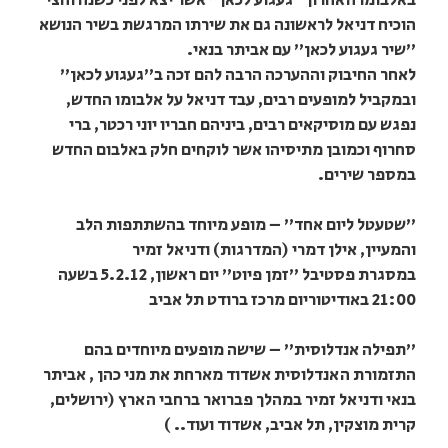
הוכיח דניאל לראשונה גם את שירתו המרגשת בשיר הנושא
"שיר געגוע לכאן" עם אביתר בנאי.
לאחר החיבוק וההערכה הרבה להם זכה ב"געגוע לכאן"
ובמקביל למופעים רבים, עבד דניאל על אלבומו החדש,
נפגש עם מוסיקאים רבים, ביניהם חבריו יוני רכטר, ברי
סחרוף וכמובן מתיסיהו אשר לוקחים חלק באלבום החדש
במספר שירים.
"שטעטל ליום אחד" – מופע מיוחד בהשתתפות הלב
והמעיין, אילן דמרי (המדרגות) ודניאל זמיר
במסגרת פסטיבל "זמן פיוט" יום ראשון, 5.2.12 בשעה
21:00 באודיטוריום מרכז ברודט תל אביב
"תפילה אנדלוסית" – שישה מופעים מיוחדים בהם
התזמורת האנדלוסית אשדוד מארחת את מני כהן , אביתר
בנאי ודניאל זמיר במהלך פברואר ברחבי הארץ (ירושלים,
קרית מוצקין, תל אביב, אשדוד ועוד.. )