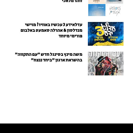
זוהר מלאכי
עדלאידע 3 עכשיו באוויר! מוישי
מנדלסון & אהרלה סאמעט באלבום
פורימי מיוחד
משה מינץ בסינגל חדש ״עם התקווה״
בהשראת ארגון "ביחד ננצח"