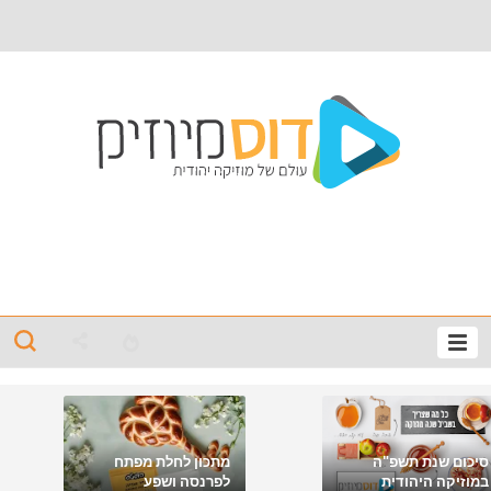
סיכום שנת תשפ"ה
מתכון לחלת מפתח
במוזיקה היהודית
לפרנסה ושפע