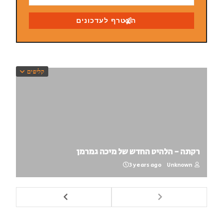
קליפים
רקתה - הלהיט החדש של מיכה גמרמן
3 years ago
Unknown