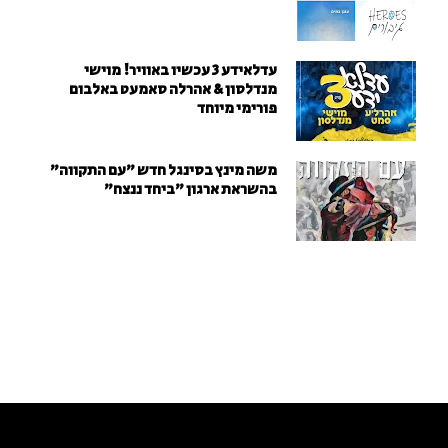
עדלאידע 3 עכשיו באוויר! מוישי
מנדלסון & אהרלה סאמעט באלבום
פורימי מיוחד
משה מינץ בסינגל חדש ״עם התקווה״
בהשראת ארגון "ביחד ננצח"