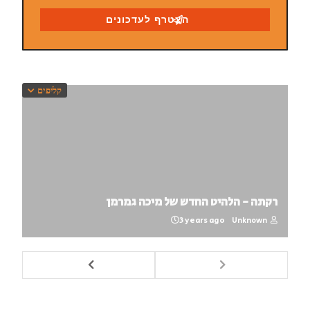
קליפים
רקתה - הלהיט החדש של מיכה גמרמן
3 years ago
Unknown