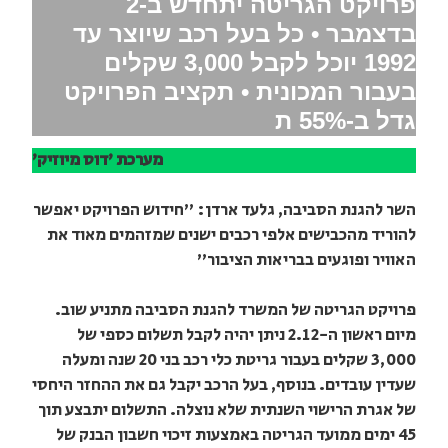
פרויקט הגריטה יתחדש ב-2
בדצמבר • כל בעל רכב שיוצר עד
1992 יוכל לקבל 3,000 שקלים
בעבור המכונית • תקציב הפרויקט
גדל ב-55% ת
מערכת 'דוס מיוזיק'
השר להגנת הסביבה, גלעד ארדן: "חידוש הפרויקט יאפשר
להוריד מהכבישים אלפי רכבים ישנים שמזהמים מאוד את
האוויר ופוגעים בבריאות הציבור"
פרויקט הגריטה של המשרד להגנת הסביבה מתניע שוב.
מיום ראשון ה-2.12 ניתן יהיה לקבל תשלום כספי של
3,000 שקלים בעבור גריטת כלי רכב בני 20 שנה ומעלה
שעדין עובדים. בנוסף, בעל הרכב יקבל גם את ההחזר היחסי
של אגרת הרישוי השנתית שלא נוצלה. התשלום יתבצע תוך
45 ימים ממועד הגריטה באמצעות זיכוי חשבון הבנק של