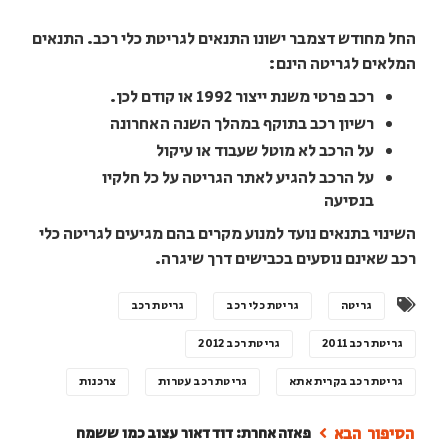
החל מחודש דצמבר ישונו התנאים לגריטת כלי רכב. התנאים
המלאים לגריטה הינם:
רכב פרטי משנת ייצור 1992 או קודם לכן.
רשיון רכב בתוקף במהלך השנה האחרונה
על הרכב לא מוטל שעבוד או עיקול
על הרכב להגיע לאתר הגריטה על כל חלקיו
בנסיעה
השינוי בתנאים נועד למנוע מקרים בהם מגיעים לגריטה כלי
רכב שאינם נוסעים בכבישים דרך שיגרה.
גריטה
גריטת כלי רכב
גריטת רכב
גריטת רכב 2011
גריטת רכב 2012
גריטת רכב בקרית אתא
גריטת רכב עטרות
צרכנות
פאזה אחרת: דוד דאור עצוב כמו ששמח