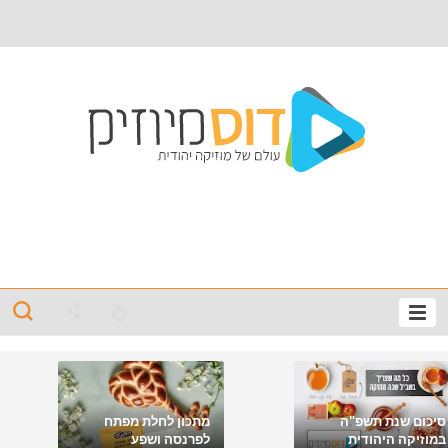
סיכום שנת תשפ"ה
מתכון לחלת מפתח
במוזיקה היהודית
לפרנסה ושפע