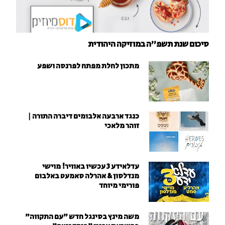
סיכום שנת תשפ"ה במוזיקה היהודית
מתכון לחלת מפתח לפרנסה ושפע
כנגד ארבעה אלבומים דיברה התורה |
זוהר מלאכי
עדלאידע 3 עכשיו באוויר! מוישי
מנדלסון & אהרלה סאמעט באלבום
פורימי מיוחד
משה מינץ בסינגל חדש ״עם התקווה״