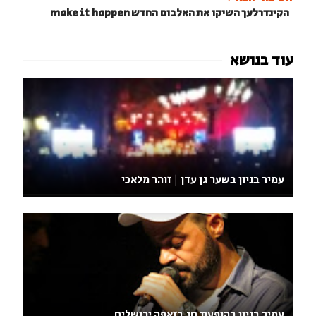
הקינדרלעך השיקו את האלבום החדש make it happen
עמיר בניון בשער גן עדן | זוהר מלאכי
עמיר בניון בהופעת חג בזאפה ירושלים