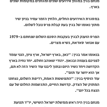
מנחם בגין במגוון אירועים שונים ומגוונים במקומות שונים
בארץ.
במסגרת האירועים החלים, הלחין הזמר עמיר בניון שיר
מתוך נאומו של בגין בעת קבלת פרס נובל לשלום.
הפרס הוענק לבגין בעקבות הסכם השלום שנחתם ב-1979
עם אנואר סאדאת, נשיא מצרים.
בנאומו אמר בגין: "כאן, בארץ ישראל, ארץ ציון, הנני עומד
לפניכם בענווה ובגאון. יהודי שאוהב וחולם. יחד נחיה בארץ
הקדושה ויחד נשיר היום ובתוך ליבנו עוד השיר הזה לא תם,
אך הוא יושר עד תום".
עוד הוסיף בגין: "התפשטות האמת, רדיפת השלום, נצחונו
המתוק של הצדק. קדושת החיים, התגשמות החלום של עם
הנצח בכל יום".
מנחם בגין היה ראש ממשלת ישראל השישי, יו"ר תנועת