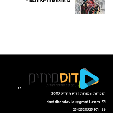
בהשראת ארגון "ביחד ננצח"
כל
הזכויות שמורות לדוס מיוזיק 2005
davidbendavid1@gmail.com
+97 2542520525