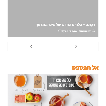
רקתה - הלהיט החדש של מיכה גמרמן
3 years ago
Unknown
אל תפספס