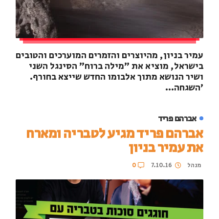
עמיר בניון, מהיוצרים והזמרים המוערכים והטובים
בישראל, מוציא את "מילה ברוח" הסינגל השני
ושיר הנושא מתוך אלבומו החדש שייצא בחורף.
׳השגחה...
אברהם פריד
אברהם פריד מגיע לטבריה ומארח
את עמיר בניון
מנהל
7.10.16
0