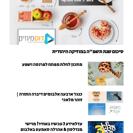
סיכום שנת תשפ"ה במוזיקה היהודית
מתכון לחלת מפתח לפרנסה ושפע
כנגד ארבעה אלבומים דיברה התורה |
זוהר מלאכי
עדלאידע 3 עכשיו באוויר! מוישי
מנדלסון & אהרלה סאמעט באלבום