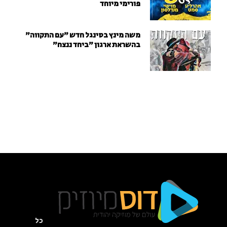
פורימי מיוחד
משה מינץ בסינגל חדש ״עם התקווה״
בהשראת ארגון "ביחד ננצח"
כל