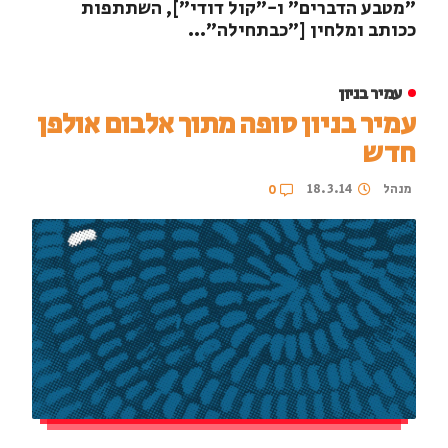
"מטבע הדברים" ו-"קול דודי"], השתתפות
ככותב ומלחין ["כבתחילה"...
עמיר בניון
עמיר בניון סופה מתוך אלבום אולפן
חדש
מנהל
18.3.14
0