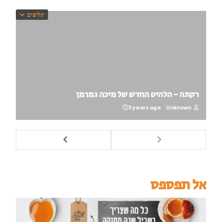
קליפים
רקתה - הלהיט החדש של מיכה גמרמן
3 years ago
Unknown
אל תפספס