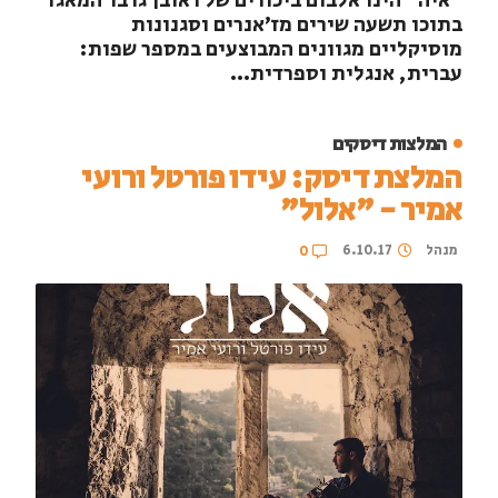
"איה" הינו אלבום ביכורים של ראובן גרבר המאגד
בתוכו תשעה שירים מז'אנרים וסגנונות
מוסיקליים מגוונים המבוצעים במספר שפות:
עברית, אנגלית וספרדית...
המלצות דיסקים
המלצת דיסק: עידו פורטל ורועי
אמיר - "אלול"
מנהל
6.10.17
0