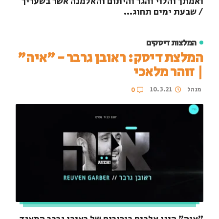
ואמתך והלוי והגר והיתום והאלמנה אשר בשעריך
/ שבעת ימים תחוג...
המלצות דיסקים
המלצת דיסק: ראובן גרבר - "איה"
| זוהר מלאכי
מנהל
10.3.21
0