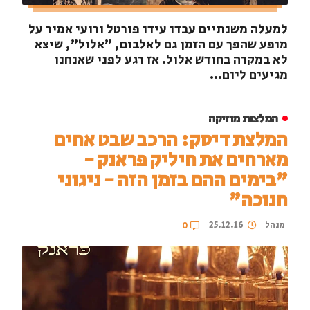
למעלה משנתיים עבדו עידו פורטל ורועי אמיר על
מופע שהפך עם הזמן גם לאלבום, "אלול", שיצא
לא במקרה בחודש אלול. אז רגע לפני שאנחנו
מגיעים ליום...
המלצות מוזיקה
המלצת דיסק: הרכב שבט אחים
מארחים את חיליק פראנק -
"בימים ההם בזמן הזה - ניגוני
חנוכה"
מנהל
25.12.16
0