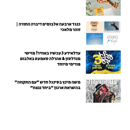
כנגד ארבעה אלבומים דיברה התורה |
זוהר מלאכי
עדלאידע 3 עכשיו באוויר! מוישי
מנדלסון & אהרלה סאמעט באלבום
פורימי מיוחד
משה מינץ בסינגל חדש ״עם התקווה״
בהשראת ארגון "ביחד ננצח"