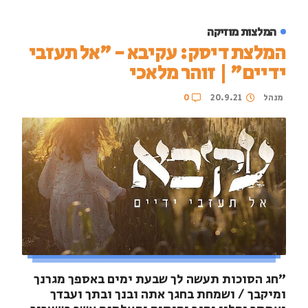
המלצות מוזיקה
המלצת דיסק: עקיבא - "אל תעזבי
ידיים" | זוהר מלאכי
מנהל
20.9.21
0
"חג הסוכות תעשה לך שבעת ימים באספך מגרנך
ומיקבך / ושמחת בחגך אתה ובנך ובתך ועבדך