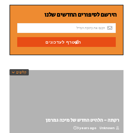
קליפים
רקתה - הלהיט החדש של מיכה גמרמן
3 years ago
Unknown