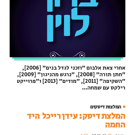
אחרי צאת אלבום "וזכני לגדל בנים" [2006],
"חתן תורה" [2008], "נרגש מהניגון" [2009],
"השקיפה" [2011], "מודים" [2013] ו"פרוייקט
רילקס עם שמחה...
המלצות דיסקים
המלצת דיסק: עידן רייכל ­ היד
החמה