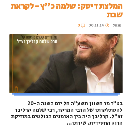
המלצת דיסק: שלמה כ''ץ - לקראת
שבת
מנהל
30.11.14
0
בט"ז מר חשוון תשע"ה חל יום השנה ה-20
להסתלקותו של הרבי המרקד, רבי שלמה קרליבך
זצ"ל. קרליבך היה בין האומנים הבולטים במוזיקת
הרוק החסידית. שירתו...