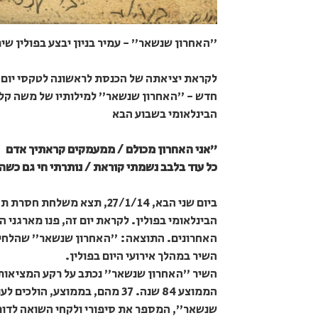
"האחרון שנשאר" - עמיר בניון יבצע בפולין שי
לקראת יציאתה של הכנסת לראשונה לטקסי יום הש
חדש - "האחרון שנשאר" למילותיו של משה קלוגה
הבינלאומי בשבוע הבא
"אני האחרון מכולם / ממעמקים קראתיך אדם
כל עוד בלבב נשמתי קוראת / נותרתי חי גם כשה
ביום שני הבא, 27/1/14, תצא
הבינלאומי בפולין. לקראת יום זה, פנו מארגני ה
האחרונים. התוצאה: "האחרון שנשאר" שהלחין ב
השיר במהלך אירועי היום בפולין.
הממוצע 84 שנה. 37 מהם, בממוצע
שנשאר", המספר את סיפורי ולקחי השואה לדור 