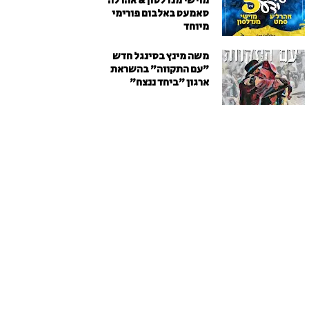
מוישי מנדלסון & אהרלה
סאמעט באלבום פורימי
מיוחד
משה מינץ בסינגל חדש
״עם התקווה״ בהשראת
ארגון "ביחד ננצח"