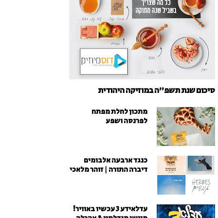
סיכום שנת תשפ"ה במוזיקה היהודית
מתכון לחלת מפתח
לפרנסה ושפע
כנגד ארבעה אלבומים
דיברה התורה | זוהר מלאכי
עדלאידע 3 עכשיו באוויר!