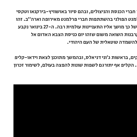
ברי הכנסת והניצולים, ובהם סיור באושוויץ-בירקנאו וטקסי
למנט הפולני בהשתתפות חברי פרלמנט מאירופה וארה״ב. זהו
הארוע הראשון מסוגו שמתקיים מאז ומעולם ובשל כך מושך אליו התעניינות עולמית רבה. ה-27 בינואר נקבע
קרבנות השואה משום שזהו יום כניסת הצבא האדום אל
 להשמדה טוטאלית של העם היהודי.
 בראשות ג׳וני דניאלס, ובהמשך מתוכנן לצאת וידאו-קליפ
 הקליפ אף יתורגם לשפות שונות להפצה בעולם, לשימור זכרון