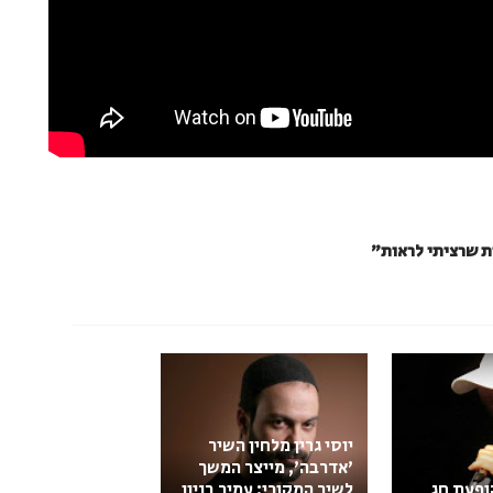
ות שרציתי לראות"
יוסי גרין מלחין השיר
'אדרבה', מייצר המשך
הופעת חג
לשיר המקורי: עמיר בניון