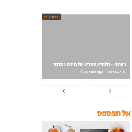
קליפים
רקתה - הלהיט החדש של מיכה גמרמן
3 years ago
Unknown
אל תפספס