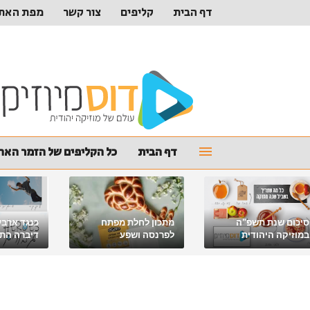
דף הבית
קליפים
צור קשר
מפת האת
דף הבית
כל הקליפים של הזמר האהו
סיכום שנת תשפ"ה
מתכון לחלת מפתח
כנגד ארבע
במוזיקה היהודית
לפרנסה ושפע
דיברה התור
מלאכי