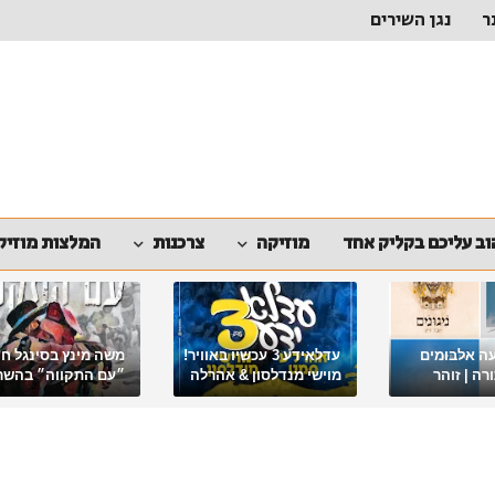
ר
נגן השירים
ב עליכם בקליק אחד
מוזיקה
צרכנות
המלצות מוזיק
ה אלבומים
עדלאידע 3 עכשיו באוויר!
משה מינץ בסינגל ח
ה | זוהר
מוישי מנדלסון & אהרלה
״עם התקווה״ בהשר
סאמעט באלבום פורימי
ארגון "ביחד ננצח"
מיוחד