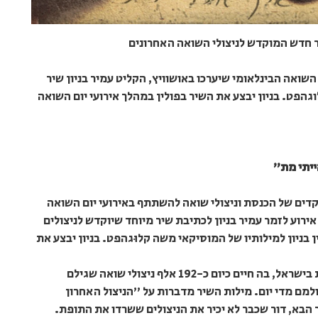
ר חדש המוקדש לניצולי השואה האחרונים
ואה הבינלאומי שיערכו באושוויץ, הקליט עמיר בניון שיר
פט. בניון יבצע את השיר בפולין במהלך אירועי יום השואה
ייתי מת"
 משלחת חסרת תקדים של הכנסת וניצולי שואה להשתתף באירועי יום השואה
אירוע לזמר עמיר בניון לכתיבת שיר מיוחד שיוקדש לניצולים
ניון למילותיו של המוסיקאי משה קלוּגהפט. בניון יבצע את
השיר "האחרון שנשאר" נכתב על רקע המציאות בישראל, בה חיים כיום כ-192 אלף ניצולי שואה שגילם
, הולכים לעולמם מדי יום. מילות השיר מדברות על "הניצול האחרון
הבא, דור שכבר לא יכיר את הניצולים ששרדו את התופת.