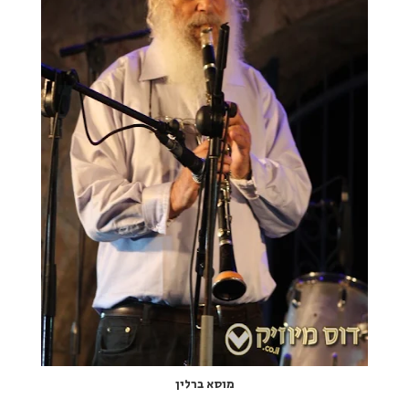
מוסא ברלין