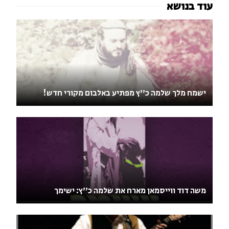
ישמח מלך שלמה כ''ץ מפתיע באלבום מקורי חדש!
משה דוד ווייסמאן מארח את שלמה כ''ץ: ישימך