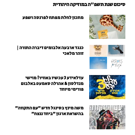
סיכום שנת תשפ"ה במוזיקה היהודית
מתכון לחלת מפתח לפרנסה ושפע
כנגד ארבעה אלבומים דיברה התורה |
זוהר מלאכי
עדלאידע 3 עכשיו באוויר! מוישי
מנדלסון & אהרלה סאמעט באלבום
פורימי מיוחד
משה מינץ בסינגל חדש ״עם התקווה״
בהשראת ארגון "ביחד ננצח"