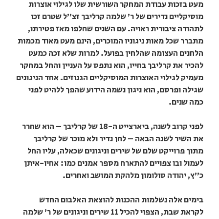
מעט בזכות עבודת המחקר השורשית שלו לגילוי אוצרות
מוסיקליים נדירים של ר' שלמה קרליבך זצ"ל שטרם זכו
לתהודה ציבורית ראויה. עם השנים שחלפו מאז פטירתו,
מתברר שכל מאות ניגוניו המוכרים, הינם מעט מאוד מכמות
הלחנים העצומה שהלחין בפועל. למרות שלא זכה כמעט
להכיר את קרליבך בחייו, הוא נתפס על העניין והחל במחקר
מעמיק לגילוי האוצרות המוסיקליים הגנוזים. אחד הניגונים
שגילה ופרסם, הוא ניגון נשמה הידוע שהפך ללהיט לפני
כמה שנים.
לפני קרוב לשנה, ביארצייט ה-18 של קרליבך – הוא שחרר
את השיר לשנה הבאה – לחן נדיר ולא מוכר של קרליבך
מתוך פרוייקט שלם של שירים וניגונים שכאלה, עליו החל
לעמול ובו צפויים להתארח מספר אמנים כמו: אחיו-איתן
כ"ץ, יהודה סולומון מלהקת המושב ואחרים.
בימים אלה נשלמות ההכנות להוצאת האלבום החדש
לקראת שבת, הצפוי להכיל 11 שירים וניגונים של ר' שלמה