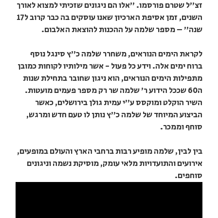
זצ"ל שטרם פורסמו. "אלו הם ניגונים שזכיתי למצוא לאורך
השנים, זמן אסיפת הארכיון שאנו עוסקים בה כבר קרוב ל17
שנה" – מספר שלמה על ההכנות להוצאת האלבום.
לקראת הימים הנוראים, משחרר שלמה כ"ץ סינגל נוסף
ברוח ימים אלה. וידע כל פעול - אשר מילותיו לקוחות כמובן
מתפילות הימים הנוראים, הוא ניגון שחובר בתחילת שנות
ה60 שככל הידוע ר' שלמה שר רק מספר פעמים מועטות.
השיר הוקלט ומוקסס ע"י עמית גולן בירושלים, כאשר
הביצוע המיוחד של שלמה כ"ץ נותן לו טעם חדש ומרגש,
סוחף וממכר.
בין לבין, שלמה מופיע רבות ברחבי הארץ והעולם במופעים,
אירועים והתועדויות מלאי עומק, מוסיקת נשמה וניגונים
סוחפים.