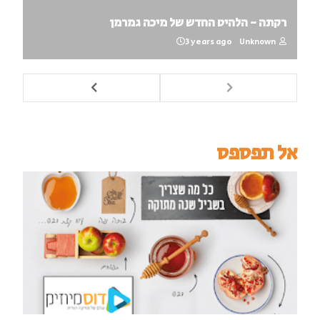
רקתה - הלהיט החדש של מיכה גמרמן
3 years ago
Unknown
אל תפספס