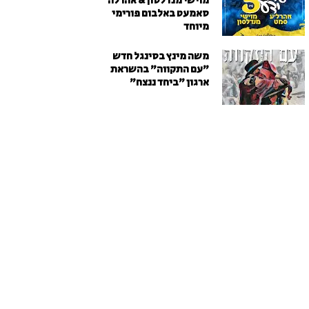
מוישי מנדלסון & אהרלה
סאמעט באלבום פורימי
מיוחד
משה מינץ בסינגל חדש
״עם התקווה״ בהשראת
ארגון "ביחד ננצח"