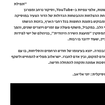
"תפילת
הלב". שזכה למאות השמעות בתחנות הרדיו השונות, אלפי צפיות ב-YouTube, וסיקור נרחב ומפרגן
אחת ההצלחות וההבטחות הגדולות של הדור הצעיר במוסיקה
ומבוקש בסצנת החופות בכל רחבי הארץ, בזכות הגשתו
י הלב. במקביל, משתף פעולה עם זמרים ויוצרים שונים, והפך
המסקרן "מועצת השירה היהודית", בניהולם של ישי לפידות
ין, שעוד ידובר בו רבות.
כורה. יוצא בעיצומו של חודש הרחמים והסליחות, בו עם
 אדם למקום, ובין אדם לחברו. ישראלוב מפליא להמחיש ולשקף
נוסכות אמונה ותקווה להתחלה חדשה.
סיקלית: יוני אליאב.