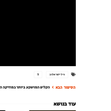
גיל ישראלוב
S
הקליפ המושקע ביותר במוזיקה ה