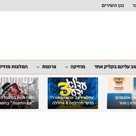
ר
נגן השירים
ב עליכם בקליק אחד
מוזיקה
צרכנות
המלצות מוזיק
ה אלבומים
עדלאידע 3 עכשיו באוויר!
משה מינץ בסינגל ח
ה | זוהר
מוישי מנדלסון & אהרלה
״עם התקווה״ בהשר
סאמעט באלבום פורימי
ארגון "ביחד ננצח"
מיוחד