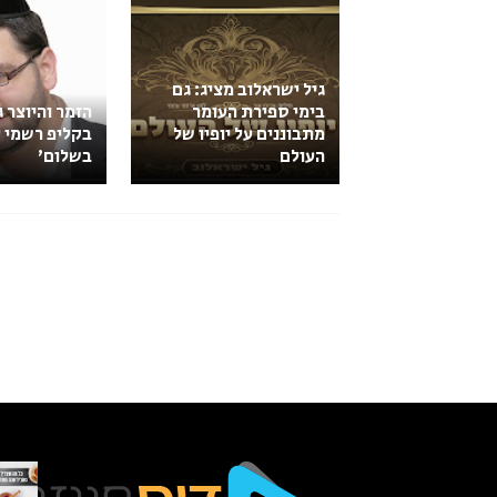
גיל ישראלוב מציג: גם
בימי ספירת העומר
הזמר והיוצר ג
מתבוננים על יופיו של
בקליפ רשמי ל
העולם
בשלום'