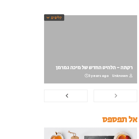
קליפים
רקתה - הלהיט החדש של מיכה גמרמן
3 years ago
Unknown
אל תפספס