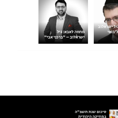
יל ישראלוב
'בואי
מחווה לאבא: גיל
ישראלוב – "ברכני אבי"
סיכום שנת תשפ"ה
במוזיקה היהודית