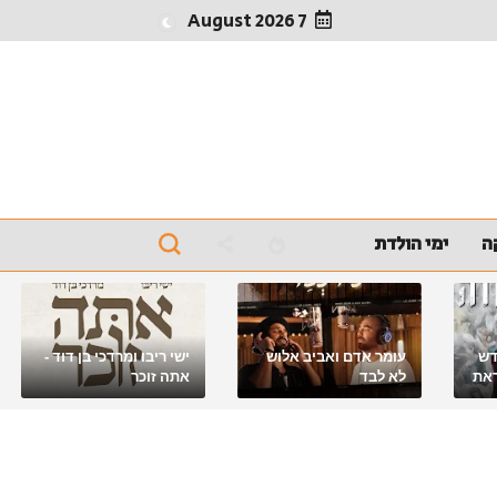
7 August 2026
ה
ימי הולדת
דש
עומר אדם ואביב אלוש
ישי ריבו ומרדכי בן דוד -
את
לא לבד
אתה זוכר