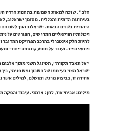
בעיתונות הדתית והכללית. מסומן ישראלוב, ל
היהודית בשנים הבאות. ישראלוב הפך לשם חם 
ויכולותיו הווקאליים המרגשים, הפורטים על נימ
להיות חלק אינטגרלי בהרכב הפרויקט המדובר ו
ויוחאי כפיר. ועובד על מופע קונספט ייחודי ומעני
"אל תאבד תקווה", הסינגל השני מתוך אלבום הב
ישראל מצוי בעיצומו של חשבון נפש פנימי, בין
אווירה זו, בביצוע מרגש ומושלם, למילים אשר 
מילים: אביחי אור, לחן: ארמני. עיבוד והפקה מו