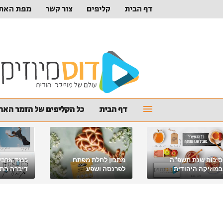
דף הבית
קליפים
צור קשר
מפת האת
דף הבית
כל הקליפים של הזמר האהו
סיכום שנת תשפ"ה
מתכון לחלת מפתח
כנגד ארבע
במוזיקה היהודית
לפרנסה ושפע
דיברה התור
מלאכי