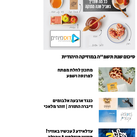
סיכום שנת תשפ"ה במוזיקה היהודית
מתכון לחלת מפתח
לפרנסה ושפע
כנגד ארבעה אלבומים
דיברה התורה | זוהר מלאכי
עדלאידע 3 עכשיו באוויר!