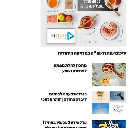
סיכום שנת תשפ"ה במוזיקה היהודית
מתכון לחלת מפתח
לפרנסה ושפע
כנגד ארבעה אלבומים
דיברה התורה | זוהר מלאכי
עדלאידע 3 עכשיו באוויר!