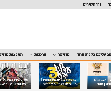
ר
נגן השירים
ב עליכם בקליק אחד
מוזיקה
צרכנות
המלצות מוזיק
ה אלבומים
עדלאידע 3 עכשיו באוויר!
משה מינץ בסינגל ח
ה | זוהר
מוישי מנדלסון & אהרלה
״עם התקווה״ בהשר
סאמעט באלבום פורימי
ארגון "ביחד ננצח"
מיוחד