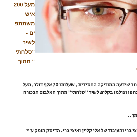
מעל 200
איש
משתתפ
ים -
לשיר
"סלחתי
" מתוך
מיכה גמרמן - המוהל המזמר בקליפ מושקע ביותר שידעה המוזיקה החסידית , שעלותו 70 אלף דולר, מעל
שתתפו וצולמו בקליפ לשיר "סלחתי" מתוך האלבום הבכורה
ן ..
ברי והעיבוד של אלי קליין ואיצי ברי. הדיסק הופק ע"י