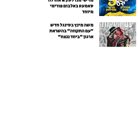
מוישי מנדלסון & אהרלה
סאמעט באלבום פורימי
מיוחד
משה מינץ בסינגל חדש
״עם התקווה״ בהשראת
ארגון "ביחד ננצח"