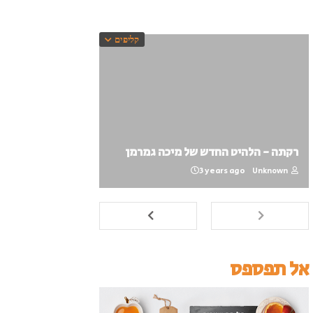
קליפים
רקתה - הלהיט החדש של מיכה גמרמן
3 years ago
Unknown
אל תפספס