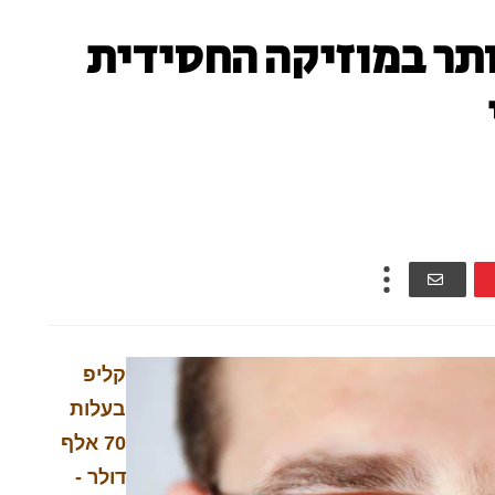
תר במוזיקה החסידית
קליפ
בעלות
70 אלף
דולר -