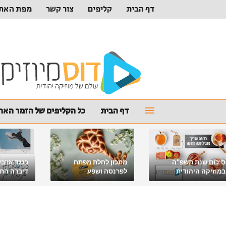
דף הבית
קליפים
צור קשר
מפת האת
דף הבית
כל הקליפים של הזמר האהו
סיכום שנת תשפ"ה
מתכון לחלת מפתח
כנגד ארבע
במוזיקה היהודית
לפרנסה ושפע
דיברה התור
מלאכי