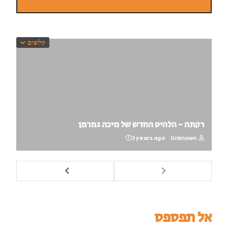
קליפים
רקתה - הלהיט החדש של מיכה גמרמן
3 years ago
Unknown
אל תפספס