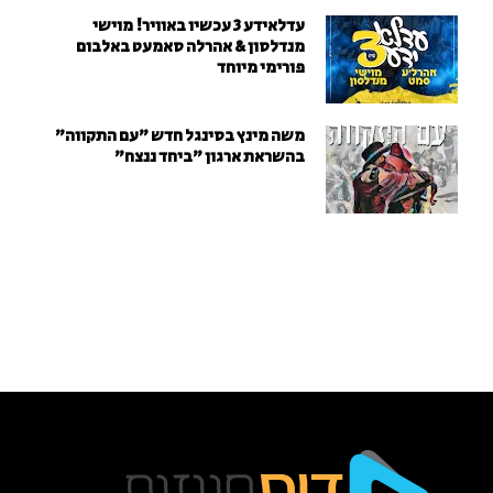
עדלאידע 3 עכשיו באוויר! מוישי
מנדלסון & אהרלה סאמעט באלבום
פורימי מיוחד
משה מינץ בסינגל חדש ״עם התקווה״
בהשראת ארגון "ביחד ננצח"