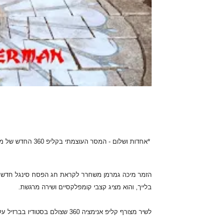
*אחדות ושלום - המסר העוצמתי בקליפ 360 החדש של מיכה גמרמן ״רק אתה״!*
הזמר מיכה גמרמן משחרר לקראת חג הפסח סינגל חדש בשם 
בלייך, והוא מציג קצבי קומפלקסיים ושירה מרגשת.
לשיר מצורף קליפ אנימציה 360 שצולם בסטודיו בברזיל על ידי מיטב המוחות.