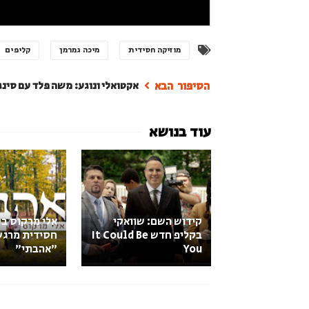
מוזיקה חסידית
מיכה גמרמן
קליפים
אקטואלי ונוגע: משה פלד עם סינ
קידוש השם: שוואקי
אלי מרקוס ב
בקליפ חדש It Could Be
חסידית מרגש
You‏
״אהבתי״