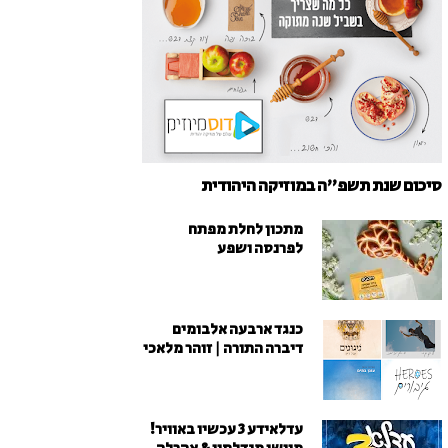
סיכום שנת תשפ"ה במוזיקה היהודית
מתכון לחלת מפתח
לפרנסה ושפע
כנגד ארבעה אלבומים
דיברה התורה | זוהר מלאכי
עדלאידע 3 עכשיו באוויר!