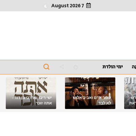
7 August 2026
ה
ימי הולדת
דש
עומר אדם ואביב אלוש
ישי ריבו ומרדכי בן דוד -
את
לא לבד
אתה זוכר