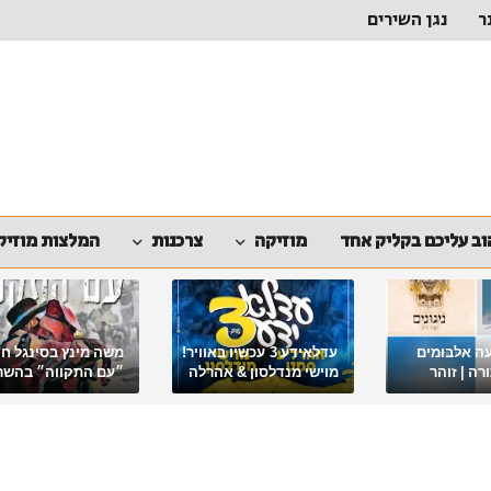
ר
נגן השירים
ב עליכם בקליק אחד
מוזיקה
צרכנות
המלצות מוזיק
ה אלבומים
עדלאידע 3 עכשיו באוויר!
משה מינץ בסינגל ח
ה | זוהר
מוישי מנדלסון & אהרלה
״עם התקווה״ בהשר
סאמעט באלבום פורימי
ארגון "ביחד ננצח"
מיוחד