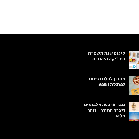
סיכום שנת תשפ"ה
במוזיקה היהודית
מתכון לחלת מפתח
לפרנסה ושפע
כנגד ארבעה אלבומים
דיברה התורה | זוהר
מלאכי