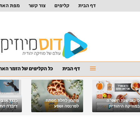
דף הבית
קליפים
צור קשר
מפת האת
דף הבית
כל הקליפים של הזמר האהו
סיכום שנת תשפ"ה
מתכון לחלת מפתח
כנגד ארבע
במוזיקה היהודית
לפרנסה ושפע
דיברה התור
מלאכי