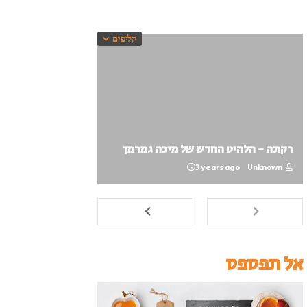
קליפים
רקתה - הלהיט החדש של מיכה גמרמן
3 years ago
Unknown
אל תפספס