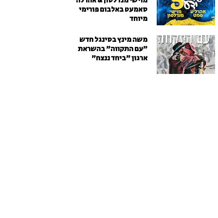
מוישי מנדלסון & אהרלה
סאמעט באלבום פורימי
מיוחד
משה מינץ בסינגל חדש
״עם התקווה״ בהשראת
ארגון "ביחד ננצח"