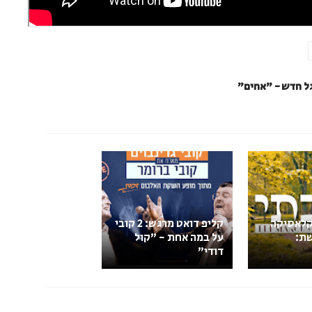
גל חדש - "אחים"
קלאסיקה
קליפ דואט מרגש: 2 קובי
ת:
על במה אחת - "קול
דודי"