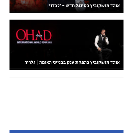
אוהד מושקוביץ בסינגל חדש - 'לבדו'
אוהד מושקוביץ בהפקת ענק בבנייני האומה | גלריה