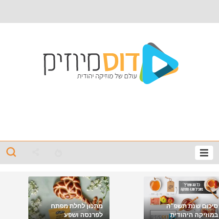
סיכום שנת תשפ"ה
מתכון לחלת מפתח
במוזיקה היהודית
לפרנסה ושפע