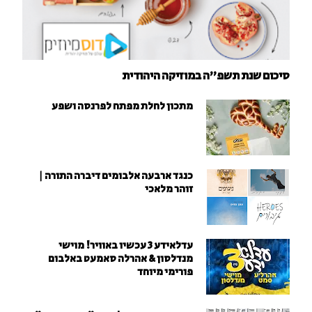
סיכום שנת תשפ"ה במוזיקה היהודית
מתכון לחלת מפתח לפרנסה ושפע
כנגד ארבעה אלבומים דיברה התורה |
זוהר מלאכי
עדלאידע 3 עכשיו באוויר! מוישי
מנדלסון & אהרלה סאמעט באלבום
פורימי מיוחד