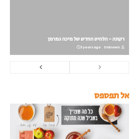
רקתה - הלהיט החדש של מיכה גמרמן
3 years ago
Unknown
אל תפספס