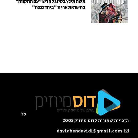
משה מינץ בסינגל חדש ״עם התקווה״
בהשראת ארגון "ביחד ננצח"
כל
הזכויות שמורות לדוס מיוזיק 2005
davidbendavid1@gmail.com