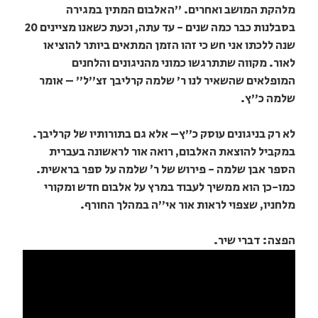
מלהקת המושב ואחרים. "האלבום המתין במגירה
בסבלנות כבר כמה שנים - עד עתה, וכעת כשאנו מציינים 20
שנה ללכתו​ אני חש כי זהו הזמן המתאים ביותר להוציאו
לאור. מקווה שתתרגשו כמוני מהניגונים והלחנים
המופלאים שהשאיר לנו ר' שלמה קרליבך זצ"ל​" – אומר
שלמה כ"ץ.
לא רק בניגונים עוסק כ"ץ– אלא גם בתורותיו של קרליבך.
במקביל להוצאת האלבום, רואה אור לראשונה בעברית
הספר אבן שלמה - פירוש של ר׳ שלמה על ספר בראשית.
כמו-כן הוא ממשיך לעבוד במרץ על אלבום חדש ומקורי
מלחניו, שצפוי לראות אור אי"ה במהלך החורף.
הפצה: דברי שיר.