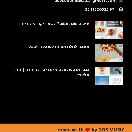
davidbendavid1@gmail.com
+97 2542520525
סיכום שנת תשפ"ה במוזיקה היהודית
מתכון לחלת מפתח לפרנסה ושפע
כנגד ארבעה אלבומים דיברה התורה | זוהר
מלאכי
made with
by DOS MUSIC