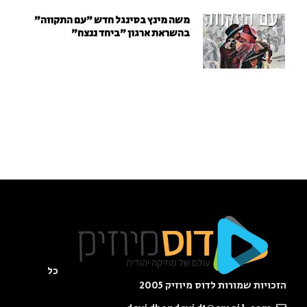
משה מינץ בסינגל חדש ״עם התקווה״
בהשראת ארגון "ביחד ננצח"
כל
הזכויות שמורות לדוס מיוזיק 2005