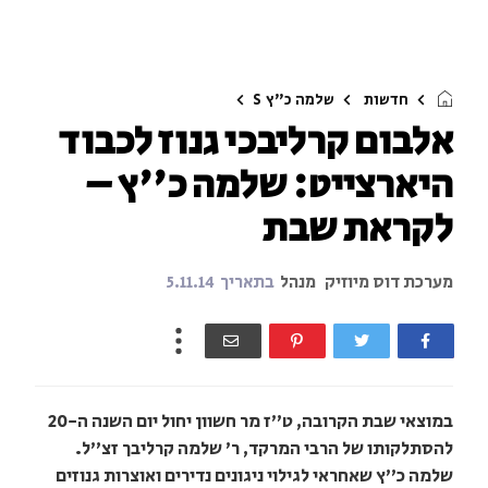
חדשות
שלמה כ"ץ
S
אלבום קרליבכי גנוז לכבוד
היארצייט: שלמה כ''ץ –
לקראת שבת
מערכת דוס מיוזיק
מנהל
בתאריך
5.11.14
במוצאי שבת הקרובה, ט"ז מר חשוון יחול יום השנה ה-20
להסתלקותו של הרבי המרקד, ר' שלמה קרליבך זצ"ל.
שלמה כ"ץ שאחראי לגילוי ניגונים נדירים ואוצרות גנוזים