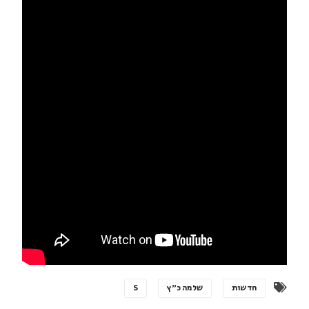
חדשות
שלמה כ"ץ
S