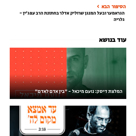
הגראמער ובעל המנגן שרוליק אדלר בחתונת הרב עפג'ין -
גלריה
המלצת דיסק: נועם מיכאל - "בין אדם לאדם"