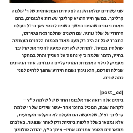
שני עשורים ימלאו השנה לפטירתו הפתאומית של ר' שלמה
קרליבך. במשך חייו הוציא קרליבך עשרות אלבומים, בהם
מאות ניגונים שהפכו במשך השנים לנכסי צאן ברזל בעולם
היהודי על שלל גווניו. עם השנים שחלפו מאז פטירתו,
התברר שכל זה היה רק מעט מאוד מכמות הלחנים העצומה
שהלחין בפועל. למרות שלא זכה כמעט להכיר את קרליבך
בחייו, הזמר שלמה כ"ץ נתפס על העניין והחל במחקר
מעמיק לגילוי האוצרות המוסיקליים הגנוזים. אחד הניגונים
שגילה ופרסם, הוא ניגון נשמה הידוע שהפך ללהיט לפני
כמה שנים.
[post_ad]
בימים אלה רואה אור אלבומו החדש של שלמה כ"ץ –
לקראת שבת, המכיל בתוכו אחד-עשר שירים של ר' שלמה
קרליבך זצ׳ל, שלמעשה הם מעולם לא הוקלטו מקצועית,
אלא נמצאו בשלל קלטות ביתיות ורק לאחר שנפטר. באלבום
מתארחים מספר אמנים: אחיו- איתן כ"ץ, יהודה סולומון