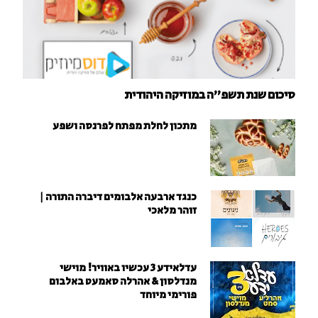
סיכום שנת תשפ"ה במוזיקה היהודית
מתכון לחלת מפתח לפרנסה ושפע
כנגד ארבעה אלבומים דיברה התורה |
זוהר מלאכי
עדלאידע 3 עכשיו באוויר! מוישי
מנדלסון & אהרלה סאמעט באלבום
פורימי מיוחד