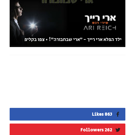
ילד הפלא ארי רייך - "ארי שבחבורה"! • צפו בקליפ
863 Likes
262 Followers