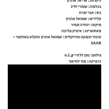
גיטרות: אריאל אהרון
בגלמה: עומרי זליג
בס: אבי יפרח
קלידים: שמואל אהרון
מיקס: יהודה תמיר
מאסטרינג: איציק פליבה
עיבוד והפקה מוזיקלית: שמואל אהרון הוקלט באולפני -
SAAB
צילום: נתן ללזרי v.i.p
גרפיקה: מור לחיאני