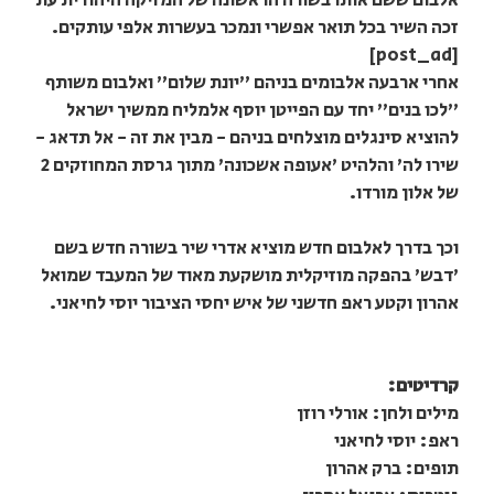
אלבום ששם אותו בשורה הראשונה של המזיקה היהודית עת
זכה השיר בכל תואר אפשרי ונמכר בעשרות אלפי עותקים.
[post_ad]
אחרי ארבעה אלבומים בניהם "יונת שלום" ואלבום משותף
"לכו בנים" יחד עם הפייטן יוסף אלמליח ממשיך ישראל
להוציא סינגלים מוצלחים בניהם - מבין את זה - אל תדאג -
שירו לה' והלהיט 'אעופה אשכונה' מתוך גרסת המחוזקים 2
של אלון מורדו.
וכך בדרך לאלבום חדש מוציא אדרי שיר בשורה חדש בשם
'דבש' בהפקה מוזיקלית מושקעת מאוד של המעבד שמואל
אהרון וקטע ראפ חדשני של איש יחסי הציבור יוסי לחיאני.
קרדיטים:
מילים ולחן: אורלי רוזן
ראפ: יוסי לחיאני
תופים: ברק אהרון