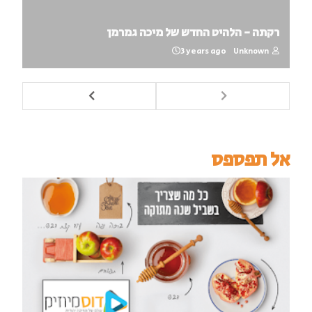
רקתה - הלהיט החדש של מיכה גמרמן
3 years ago
Unknown
אל תפספס