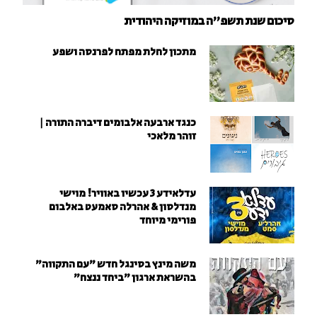
סיכום שנת תשפ"ה במוזיקה היהודית
מתכון לחלת מפתח לפרנסה ושפע
כנגד ארבעה אלבומים דיברה התורה |
זוהר מלאכי
עדלאידע 3 עכשיו באוויר! מוישי
מנדלסון & אהרלה סאמעט באלבום
פורימי מיוחד
משה מינץ בסינגל חדש ״עם התקווה״
בהשראת ארגון "ביחד ננצח"